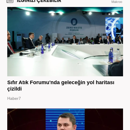
İLGİNİZİ ÇEKEBİLİR
Makroo
Sıfır Atık Forumu'nda geleceğin yol haritası
çizildi
Haber7