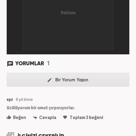
1
YORUMLAR
Bir Yorum Yapın
xyz
6 yıl önce
üzülüyorum bir umut çırpınıyorlar.
Beğen
Cevapla
Toplam
3
beğeni