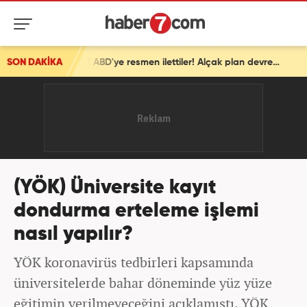
SON DAKİKA
İsrail'den ortalığı karıştıracak Gazze kararı! ABD'ye resmen ilettiler! Alçak plan devrede
(YÖK) Üniversite kayıt
dondurma erteleme işlemi
nasıl yapılır?
YÖK koronavirüs tedbirleri kapsamında
üniversitelerde bahar döneminde yüz yüze
eğitimin verilmeyeceğini açıklamıştı. YÖK