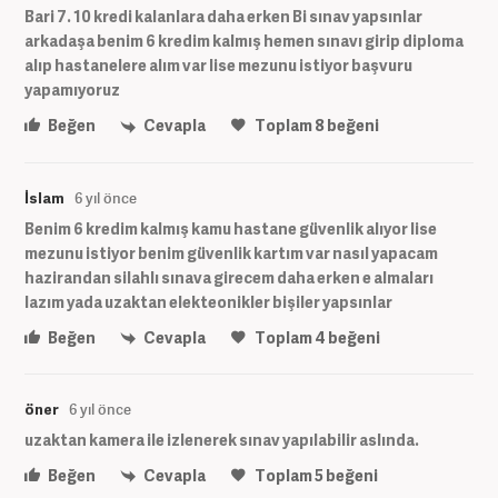
Bari 7. 10 kredi kalanlara daha erken Bi sınav yapsınlar
arkadaşa benim 6 kredim kalmış hemen sınavı girip diploma
alıp hastanelere alım var lise mezunu istiyor başvuru
yapamıyoruz
Beğen
Cevapla
Toplam
8
beğeni
İslam
6 yıl önce
Benim 6 kredim kalmış kamu hastane güvenlik alıyor lise
mezunu istiyor benim güvenlik kartım var nasıl yapacam
hazirandan silahlı sınava girecem daha erken e almaları
lazım yada uzaktan elekteonikler bişiler yapsınlar
Beğen
Cevapla
Toplam
4
beğeni
öner
6 yıl önce
uzaktan kamera ile izlenerek sınav yapılabilir aslında.
Beğen
Cevapla
Toplam
5
beğeni