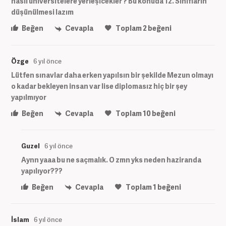
nasıl üniversitelere yerleşicekler ? Bu konuda 12. Sınıfların
düşünülmesi lazım
Beğen
Cevapla
Toplam
2
beğeni
Özge
6 yıl önce
Lütfen sınavlar daha erken yapılsın bir şekilde Mezun olmayı
o kadar bekleyen insan var lise diplomasız hiç bir şey
yapılmıyor
Beğen
Cevapla
Toplam
10
beğeni
Guzel
6 yıl önce
Aynn yaaa bu ne saçmalık. O zmn yks neden haziranda
yapılıyor???
Beğen
Cevapla
Toplam
1
beğeni
İslam
6 yıl önce