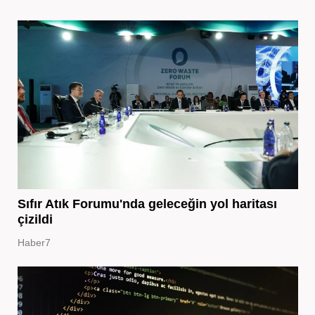
Sıfır Atık Forumu'nda geleceğin yol haritası
çizildi
Haber7