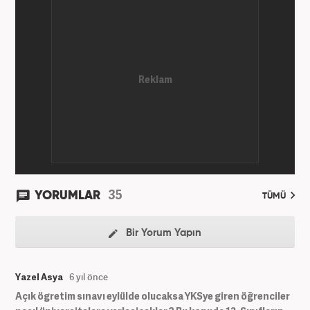
35
YORUMLAR
TÜMÜ
Bir Yorum Yapın
Yazel Asya
6 yıl önce
Açık ögretim sınavı eylülde olucaksa YKSye giren öğrenciler