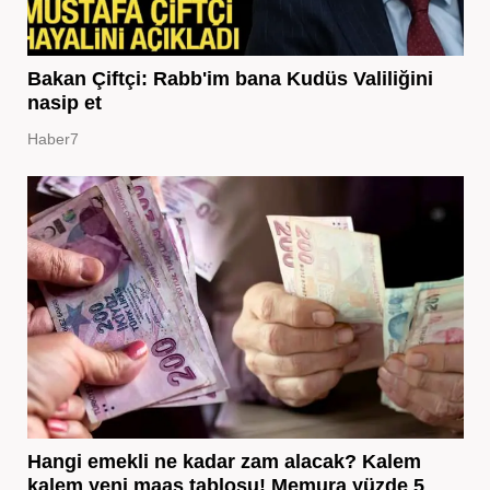
Bakan Çiftçi: Rabb'im bana Kudüs Valiliğini
nasip et
Haber7
Hangi emekli ne kadar zam alacak? Kalem
kalem yeni maaş tablosu! Memura yüzde 5