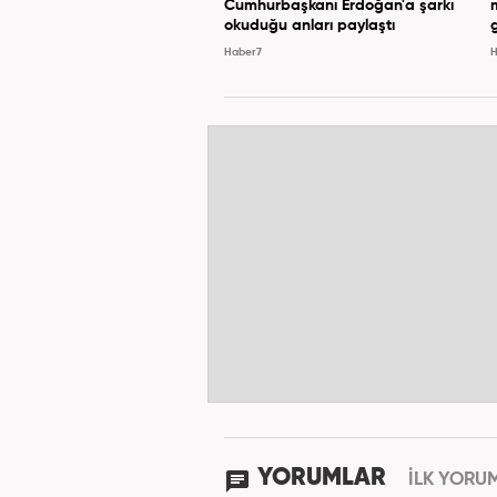
Cumhurbaşkanı Erdoğan'a şarkı
okuduğu anları paylaştı
Haber7
H
YORUMLAR
İLK YORU