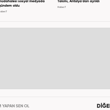
müdahalesi sosyal medyada
Takımı, Antalya'dan ayrıldı
gündem oldu
Haber7
aber7
DİĞE
M YAPAN SEN OL