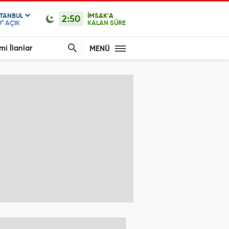
STANBUL
İMSAK'A
2:50
0°
AÇIK
KALAN SÜRE
mi İlanlar
MENÜ