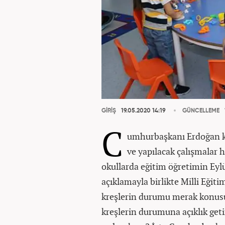
GİRİŞ
19.05.2020 14:19
GÜNCELLEME
C
umhurbaşkanı Erdoğan ka
ve yapılacak çalışmalar 
okullarda eğitim öğretimin Eylü
açıklamayla birlikte Milli Eğit
kreşlerin durumu merak konus
kreşlerin durumuna açıklık geti