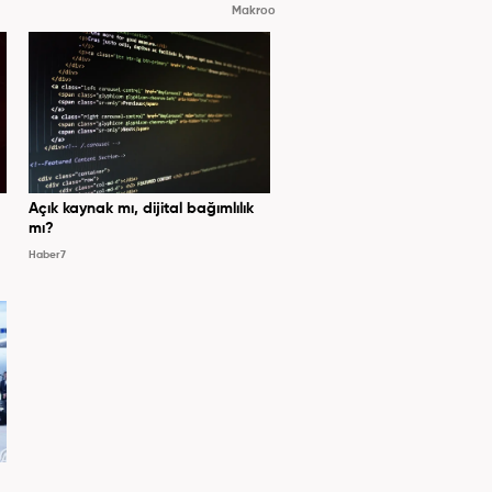
Makroo
Açık kaynak mı, dijital bağımlılık
mı?
Haber7