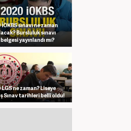
 İOKBS sınavı ne zaman
lacak? Bursluluk sınavı
ş belgesi yayınlandı mı?
 LGS ne zaman? Liseye
ş Sınav tarihleri belli oldu!