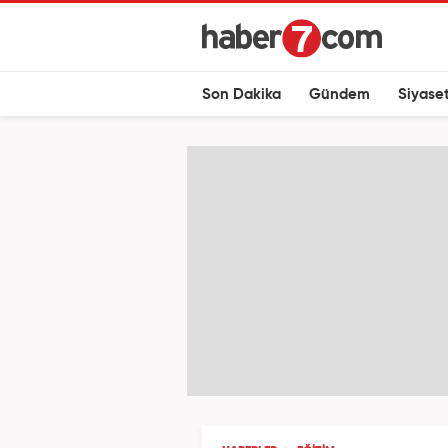
Son Dakika
Gündem
Siyase