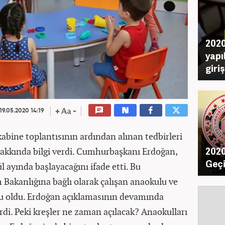
2020
yapı
giri
19.05.2020 14:19
bine toplantısının ardından alınan tedbirleri
2020
hakkında bilgi verdi. Cumhurbaşkanı Erdoğan,
Geçi
l ayında başlayacağını ifade etti. Bu
im Bakanlığına bağlı olarak çalışan anaokulu ve
u oldu. Erdoğan açıklamasının devamında
rdi. Peki kreşler ne zaman açılacak? Anaokulları