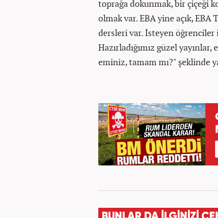
toprağa dokunmak, bir çiçeği k
olmak var. EBA yine açık, EBA 
dersleri var. İsteyen öğrenciler
Hazırladığımız güzel yayınlar, 
eminiz, tamam mı?" şeklinde ya
BUNLAR DA İLGİNİZİ ÇE