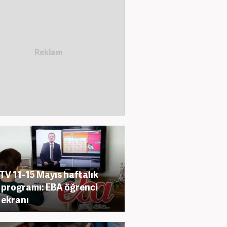
TV 11-15 Mayıs haftalık
 programı: EBA öğrenci
ş ekranı