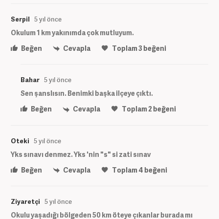
Serpil
5 yıl önce
Okulum 1 km yakınımda çok mutluyum.
Beğen
Cevapla
Toplam
3
beğeni
Bahar
5 yıl önce
Sen şanslısın. Benimki başka ilçeye çıktı.
Beğen
Cevapla
Toplam
2
beğeni
Oteki
5 yıl önce
Yks sınavı denmez. Yks 'nin "s" si zati sınav
Beğen
Cevapla
Toplam
4
beğeni
Ziyaretçi
5 yıl önce
Okulu yaşadığı bölgeden 50 km öteye çıkanlar burada mı