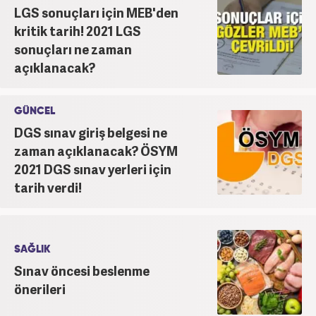
LGS sonuçları için MEB'den
kritik tarih! 2021 LGS
sonuçları ne zaman
açıklanacak?
GÜNCEL
DGS sınav giriş belgesi ne
zaman açıklanacak? ÖSYM
2021 DGS sınav yerleri için
tarih verdi!
SAĞLIK
Sınav öncesi beslenme
önerileri