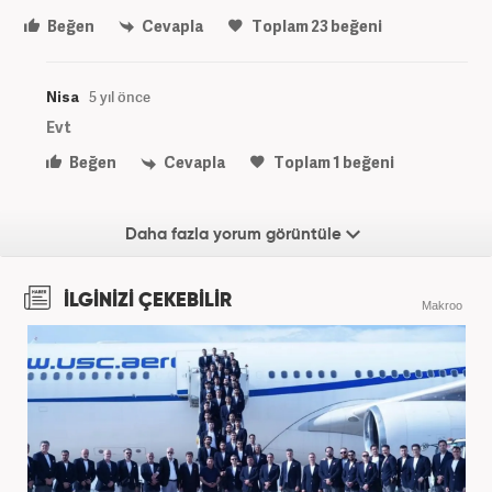
Beğen
Cevapla
Toplam
23
beğeni
Nisa
5 yıl önce
Evt
Beğen
Cevapla
Toplam
1
beğeni
Daha fazla yorum görüntüle
İLGİNİZİ ÇEKEBİLİR
Makroo