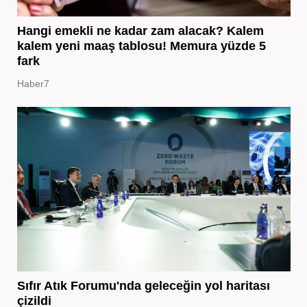
Hangi emekli ne kadar zam alacak? Kalem
kalem yeni maaş tablosu! Memura yüzde 5
fark
Haber7
Sıfır Atık Forumu'nda geleceğin yol haritası
çizildi