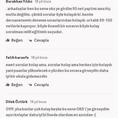
Burakhan Yıldız
18 yıl önce
. arkadaşlar ben bu sene oks ye girdim 95 net yaptım ama hiç
mutlu değilim. çünkü sorular öyle kolaydı ki .benim
dersanenemin deneme sınavlarından kolaydı. ortalık 99-100
netlerle kaynıyor. böyle önemli bir sınavın böyle kolay
sorulması milli eğitimin suçudur.
Beğen
Cevapla
fatih karaefe
18 yıl önce
ewet sorular kolay ama. sorular kolay ama herkes için kolaydı
yani puanlar yükselecek o yüzden bu sınava girseydin daha
iyi bir okula gidemezdin
Beğen
Cevapla
Dilek Öztürk
18 yıl önce
Offf. yha bunlar çok kolay keşke bu sene OKS \'ye girseydim
aşırı kolaylar daha iyi bi lisede olurdum en azından :(