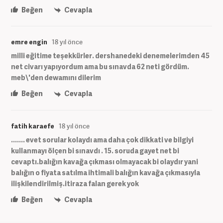
Beğen
Cevapla
emre engin
18 yıl önce
milli eğitime teşekkürler. dershanedeki denemelerimden 45
net civarı yapıyordum ama bu sınavda 62 neti gördüm.
meb\'den dewamını dilerim
Beğen
Cevapla
fatih karaefe
18 yıl önce
....... evet sorular kolaydı ama daha çok dikkati ve bilgiyi
kullanmayı ölçen bi sınavdı . 15. soruda gayet net bi
cevaptı.balığın kavağa çıkması olmayacak bi olaydır yani
balığın o fiyata satılma ihtimali balığın kavağa çıkmasıyla
ilişkilendirilmiş.itiraza falan gerek yok
Beğen
Cevapla