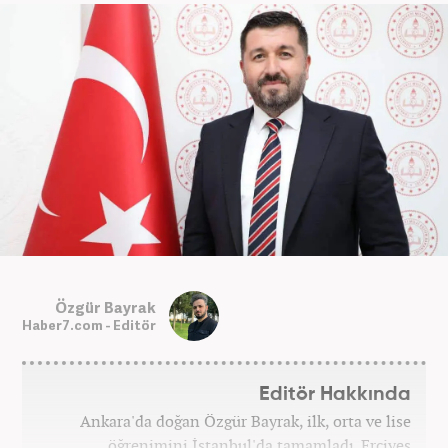
Özgür Bayrak
Haber7.com - Editör
Editör Hakkında
Ankara'da doğan Özgür Bayrak, ilk, orta ve lise
öğrenimini İstanbul'da tamamladı. Erciyes