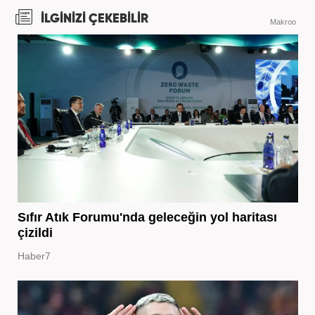
İLGİNİZİ ÇEKEBİLİR
Makroo
Sıfır Atık Forumu'nda geleceğin yol haritası
çizildi
Haber7