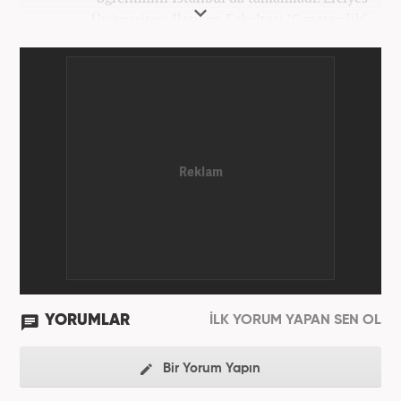
Üniversitesi İletişim Fakültesi "Gazetecilik"
bölümünden mezun oldu. Üniversite döneminde
çeşitli yerel gazetelerde muhabir ve editör olarak
görev aldı. Star.com'da internet editörü olarak
stajını tamamladıktan sonra Medya Takip
Merkezi'nde 3 yıl boyunca Gündem, Siyaset, Spor,
Ekonomi kategorilerinde haber ve SEO içerikleriyle
birlikte galeri ve video hazırladı. 2019'un Şubat
ayından bu yana ise Haber7.com'da Gündem Editörü
olarak habercilik kariyerine devam etmektedir.
YORUMLAR
İLK YORUM YAPAN SEN OL
Bir Yorum Yapın