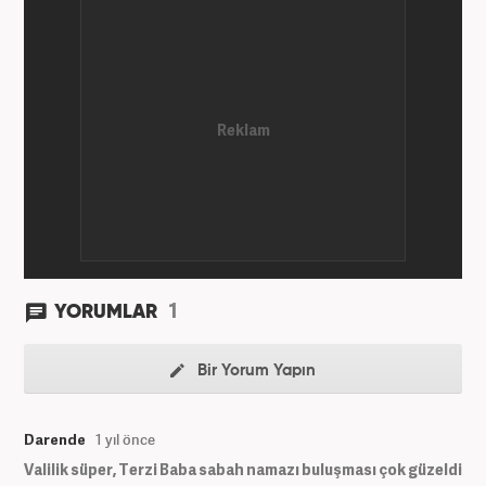
bölümünde tamamladı. 2009 yılında Milliyet
Gazetesi’nde internet haberciliğine başladı. 15
senelik kariyerinde çok sayıda gazete, haber portalı
ve televizyon bulunmaktadır. Meslek hayatına
Haber7.com’da “Gündem Editörü” olarak devam
etmektedir. Evli ve 2 çocuk annesidir.
1
YORUMLAR
Bir Yorum Yapın
Darende
1 yıl önce
Valilik süper, Terzi Baba sabah namazı buluşması çok güzeldi