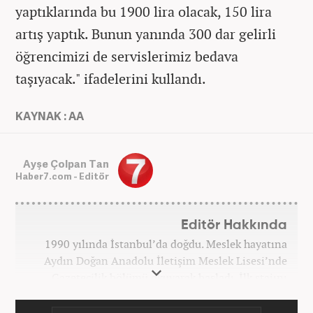
yaptıklarında bu 1900 lira olacak, 150 lira
artış yaptık. Bunun yanında 300 dar gelirli
öğrencimizi de servislerimiz bedava
taşıyacak." ifadelerini kullandı.
KAYNAK : AA
Ayşe Çolpan Tan
Haber7.com - Editör
Editör Hakkında
1990 yılında İstanbul’da doğdu. Meslek hayatına
Aydın Doğan Anadolu İletişim Meslek Lisesi’nde
Gazetecilik bölümü okuyarak başladı. İlk stajını
Hürriyet Gazetesi’nde yaptı. Üniversiteyi ise
İstanbul Üniversitesi Radyo Televizyon Yayımcılığı