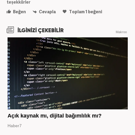
teşekkürler
Beğen
Cevapla
Toplam
1
beğeni
İLGİNİZİ ÇEKEBİLİR
Makroo
Açık kaynak mı, dijital bağımlılık mı?
Haber7