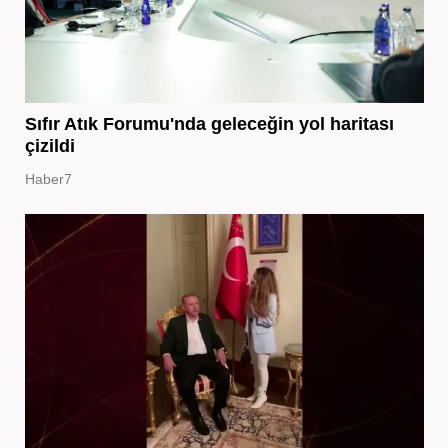
Sıfır Atık Forumu'nda geleceğin yol haritası
çizildi
Haber7