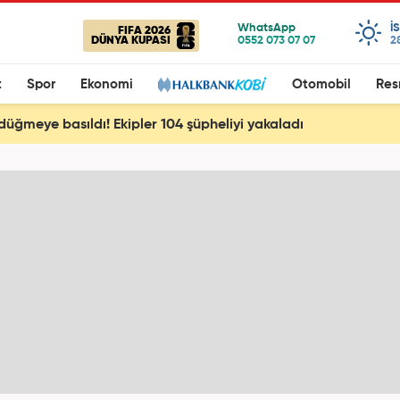
I
FIFA 2026
DÜNYA KUPASI
2
t
Spor
Ekonomi
Otomobil
Res
 düğmeye basıldı! Ekipler 104 şüpheliyi yakaladı