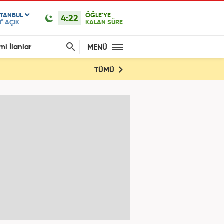
STANBUL
ÖĞLE'YE
4:22
8°
AÇIK
KALAN SÜRE
mi İlanlar
MENÜ
TÜMÜ