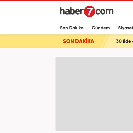
Son Dakika
Gündem
Siyase
SON DAKİKA
30 ilde