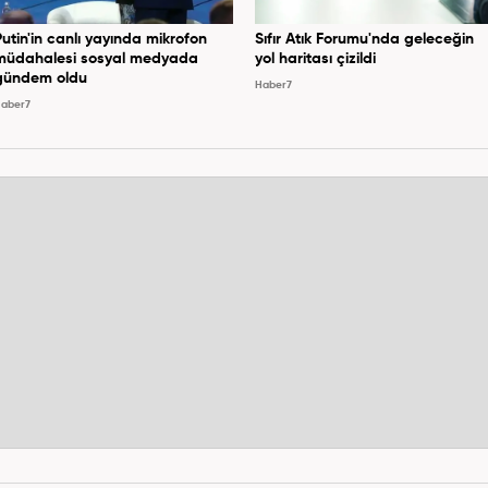
Putin'in canlı yayında mikrofon
Sıfır Atık Forumu'nda geleceğin
müdahalesi sosyal medyada
yol haritası çizildi
gündem oldu
Haber7
aber7