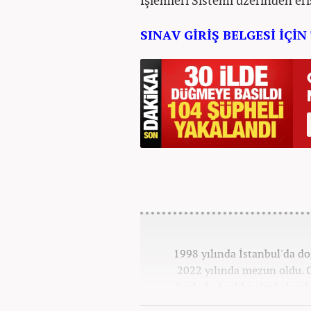
İşlemleri Sistemi üzerinden eri
SINAV GİRİŞ BELGESİ İÇİN
1998 yılında İstanbul'da d
2022 yılında mezun oldu. G
başladı. 4 yıldır aktif olar
Kanal 7 Medya Grubu'na 