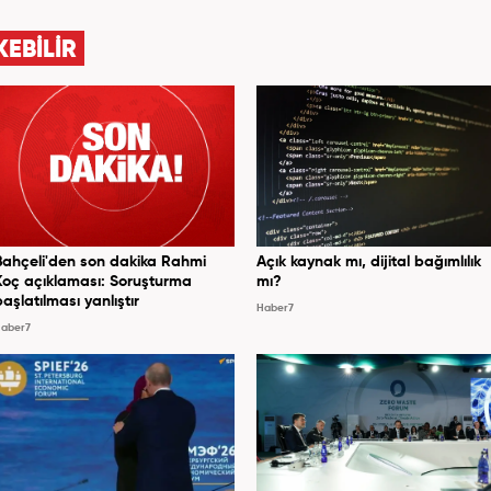
KEBİLİR
Bahçeli'den son dakika Rahmi
Açık kaynak mı, dijital bağımlılık
Koç açıklaması: Soruşturma
mı?
başlatılması yanlıştır
Haber7
aber7