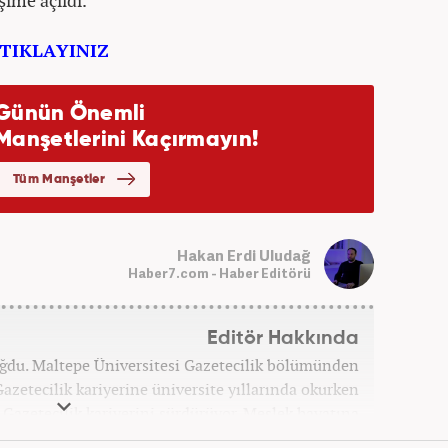
şime açıldı.
 TIKLAYINIZ
Hakan Erdi Uludağ
Haber7.com - Haber Editörü
Editör Hakkında
oğdu. Maltepe Üniversitesi Gazetecilik bölümünden
azetecilik kariyerine üniversite yıllarında okurken
ak Gazetecilik kariyerini sürdürüyor. Meslek hayatına
bağlı Haber7.com'da 'Editör' olarak devam ediyor.