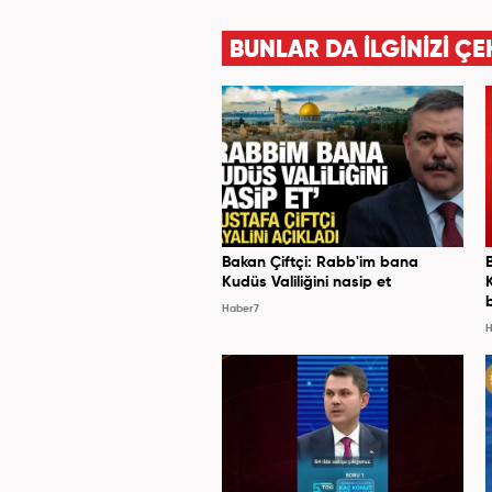
BUNLAR DA İLGİNİZİ ÇE
Bakan Çiftçi: Rabb'im bana
Kudüs Valiliğini nasip et
Haber7
H