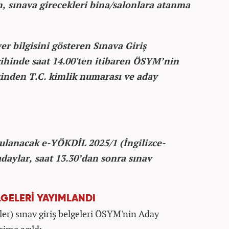
n, sınava girecekleri bina/salonlara atanma
er bilgisini gösteren Sınava Giriş
rihinde saat 14.00'ten itibaren ÖSYM’nin
esinden T.C. kimlik numarası ve aday
ulanacak e-YÖKDİL 2025/1 (İngilizce-
 adaylar, saat 13.30’dan sonra sınav
LGELERİ YAYIMLANDI
mler) sınav giriş belgeleri ÖSYM'nin Aday