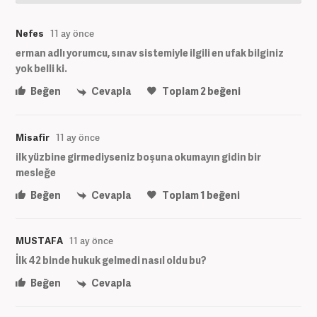
Nefes
11 ay önce
erman adlı yorumcu, sınav sistemiyle ilgili en ufak bilginiz
yok belli ki.
Beğen
Cevapla
Toplam
2
beğeni
Misafir
11 ay önce
ilk yüzbine girmediyseniz boşuna okumayın gidin bir
mesleğe
Beğen
Cevapla
Toplam
1
beğeni
MUSTAFA
11 ay önce
İlk 42 binde hukuk gelmedi nasıl oldu bu?
Beğen
Cevapla