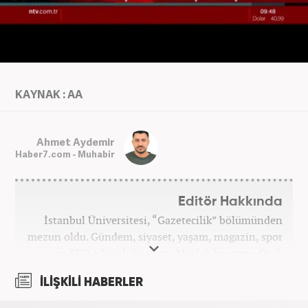
KAYNAK : AA
Ahmet Aydemir
Haber7.com - Muhabir
Editör Hakkında
İstanbul Üniversitesi, “Gazetecilik” bölümünden
mezun oldu. Gündem, siyaset, yaşam, magazin, spor
ve SEO editörlüğü yaptı. Meslek hayatına Ocak
2024’ten beri Haber7’de devam ediyor.
İLİŞKİLİ HABERLER