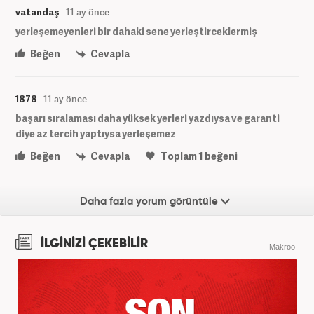
vatandaş
11 ay önce
yerleşemeyenleri bir dahaki sene yerleştirceklermiş
Beğen
Cevapla
1878
11 ay önce
başarı sıralaması daha yüksek yerleri yazdıysa ve garanti
diye az tercih yaptıysa yerleşemez
Beğen
Cevapla
Toplam
1
beğeni
Daha fazla yorum görüntüle
İLGİNİZİ ÇEKEBİLİR
Makroo