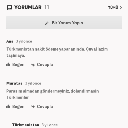
11
YORUMLAR
TÜMÜ
Bir Yorum Yapın
Ans
3 yıl önce
Türkmenistan nakit ödeme yapar aninda. Çuval lazim
taşimaya.
Beğen
Cevapla
Muratas
3 yıl önce
Parasını almadan göndermeyiniz, dolandirmasin
Türkmenler
Beğen
Cevapla
Türkmenistan
3 yıl önce