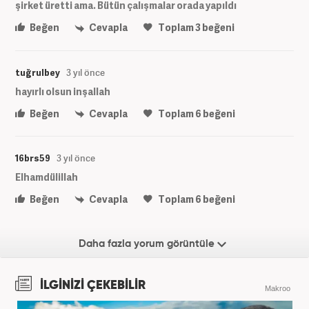
şirket üretti ama. Bütün çalışmalar orada yapıldı
Beğen
Cevapla
Toplam
3
beğeni
tuğrulbey
3 yıl önce
hayırlı olsun inşallah
Beğen
Cevapla
Toplam
6
beğeni
16brs59
3 yıl önce
Elhamdülillah
Beğen
Cevapla
Toplam
6
beğeni
Daha fazla yorum görüntüle
İLGİNİZİ ÇEKEBİLİR
Makroo