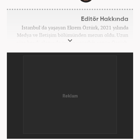
Editör Hakkında
İstanbul'da yaşayan Ekrem Öztürk, 2021 yılında
Medya ve İletişim bölümünden mezun oldu. Uzun
süre kendi alanında metin yazarlığı yapan Öztürk,
şu an Haber7.com'da "Muhabir - Editör" olarak görev
yapmaktadır. Ayrıca günümüz insan ilişkilerinde
saygının ve empatinin çok büyük bir güç olduğuna
inanmakta ve bu değerleri meslek hayatında da ön
planda tutmaktadır.