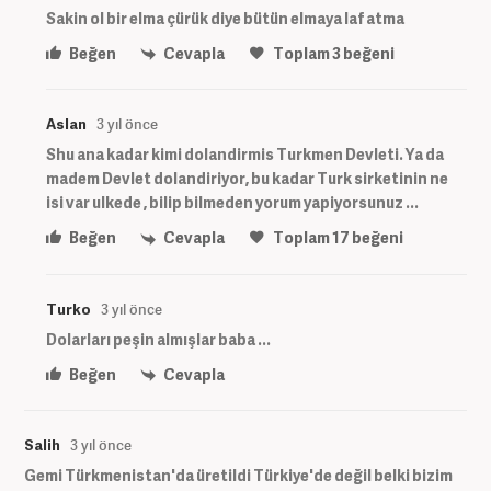
Sakin ol bir elma çürük diye bütün elmaya laf atma
Beğen
Cevapla
Toplam
3
beğeni
Aslan
3 yıl önce
Shu ana kadar kimi dolandirmis Turkmen Devleti. Ya da
madem Devlet dolandiriyor, bu kadar Turk sirketinin ne
isi var ulkede , bilip bilmeden yorum yapiyorsunuz ...
Beğen
Cevapla
Toplam
17
beğeni
Turko
3 yıl önce
Dolarları peşin almışlar baba ...
Beğen
Cevapla
Salih
3 yıl önce
Gemi Türkmenistan'da üretildi Türkiye'de değil belki bizim