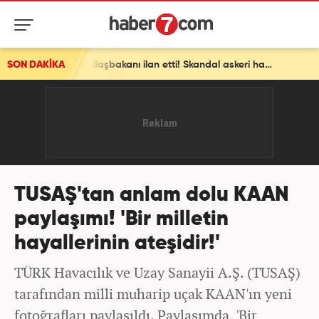
SON DAKİKA
Avrupa ülkesinden bomba İsrail kararı! Ülkenin Başbakanı ilan etti! Skandal askeri hamle
TUSAŞ'tan anlam dolu KAAN
paylaşımı! 'Bir milletin
hayallerinin ateşidir!'
TÜRK Havacılık ve Uzay Sanayii A.Ş. (TUSAŞ)
tarafından milli muharip uçak KAAN'ın yeni
fotoğrafları paylaşıldı. Paylaşımda, 'Bir