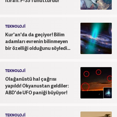
itirafı: F-35'i unutturdu!
TEKNOLOJİ
Kur'an'da da geçiyor! Bilim
adamları evrenin bilinmeyen
bir özelliği olduğunu söyledi...
TEKNOLOJİ
Olağanüstü hal çağrısı
yapıldı! Okyanustan geldiler:
ABD'de UFO paniği büyüyor!
TEKNOLOJİ