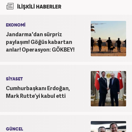
şu an Haber7.com'da "Muhabir - Editör" olarak görev
İLİŞKİLİ HABERLER
yapmaktadır. Ayrıca günümüz insan ilişkilerinde
saygının ve empatinin çok büyük bir güç olduğuna
inanmakta ve bu değerleri meslek hayatında da ön
EKONOMİ
planda tutmaktadır.
Jandarma'dan sürpriz
paylaşım! Göğüs kabartan
anlar! Operasyon: GÖKBEY!
SİYASET
Cumhurbaşkanı Erdoğan,
Mark Rutte’yi kabul etti
GÜNCEL