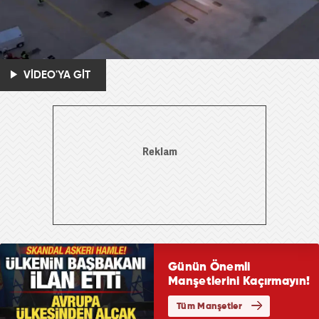
VİDEO'YA GİT