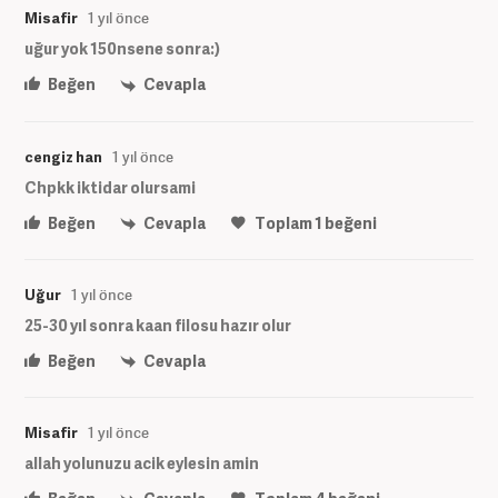
Misafir
1 yıl önce
uğur yok 150nsene sonra:)
Beğen
Cevapla
cengiz han
1 yıl önce
Chpkk iktidar olursami
Beğen
Cevapla
Toplam
1
beğeni
Uğur
1 yıl önce
25-30 yıl sonra kaan filosu hazır olur
Beğen
Cevapla
Misafir
1 yıl önce
allah yolunuzu acik eylesin amin