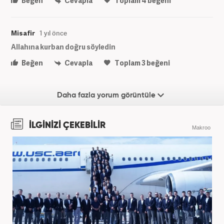
Beğen
Cevapla
Toplam
4
beğeni
Misafir
1 yıl önce
Allahına kurban doğru söyledin
Beğen
Cevapla
Toplam
3
beğeni
Daha fazla yorum görüntüle
İLGİNİZİ ÇEKEBİLİR
Makroo