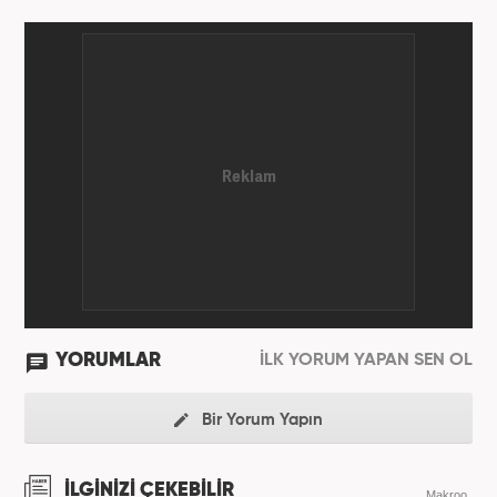
internet haberciliğine başladı. Pek çok haber ve
röportaja imza attı. Meslek hayatına Haber7.com’da
7 yıldır ekonomi editörü olarak devam etmektedir.
YORUMLAR
İLK YORUM YAPAN SEN OL
Bir Yorum Yapın
İLGİNİZİ ÇEKEBİLİR
Makroo