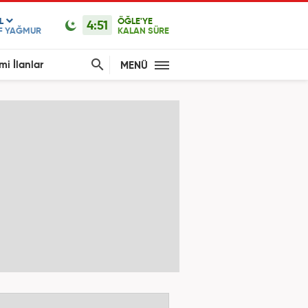
L
ÖĞLE'YE
4:51
F YAĞMUR
KALAN SÜRE
mi İlanlar
MENÜ