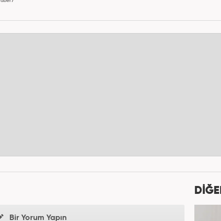
aber7
DİĞE
Bir Yorum Yapın