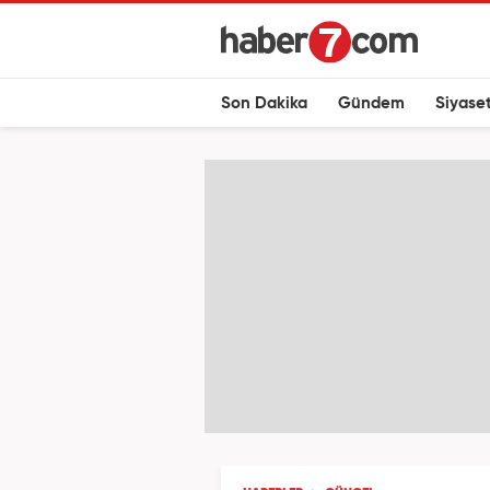
Son Dakika
Gündem
Siyase