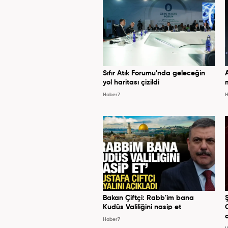
Sıfır Atık Forumu'nda geleceğin
yol haritası çizildi
Haber7
H
Bakan Çiftçi: Rabb'im bana
Kudüs Valiliğini nasip et
Haber7