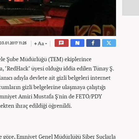
03.01.2017 11:25
ele Şube Müdürlüğü (TEM) ekiplerince
 "RedHack" üyesi olduğu iddia edilen Tünay Ş.
nıcı adıyla devlete ait gizli belgeleri internet
rumların gizli belgelerine ulaşmaya çalıştığı
i Emniyet Amiri Mustafa Ş'nin de FETÖ/PDY
ten ihraç edildiği öğrenildi.
e göre, Emniyet Genel Müdürlüğü Siber Suçlarla