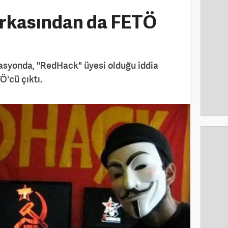
arkasından da FETÖ
syonda, "RedHack" üyesi olduğu iddia
Ö'cü çıktı.