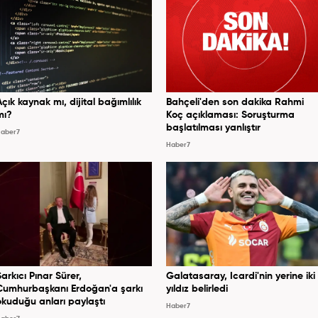
Açık kaynak mı, dijital bağımlılık
Bahçeli'den son dakika Rahmi
mı?
Koç açıklaması: Soruşturma
başlatılması yanlıştır
aber7
Haber7
Şarkıcı Pınar Sürer,
Galatasaray, Icardi'nin yerine iki
Cumhurbaşkanı Erdoğan'a şarkı
yıldız belirledi
okuduğu anları paylaştı
Haber7