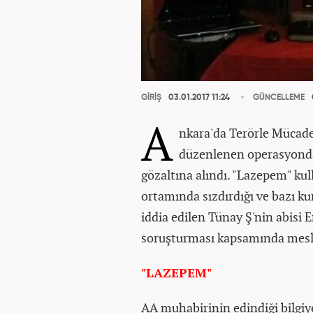
GİRİŞ
03.01.2017 11:24
GÜNCELLEME
A
nkara'da Terörle Mücad
düzenlenen operasyonda,
gözaltına alındı. "Lazepem" kulla
ortamında sızdırdığı ve bazı ku
iddia edilen Tünay Ş'nin abis
soruşturması kapsamında meslek
"LAZEPEM"
AA muhabirinin edindiği bilgiy