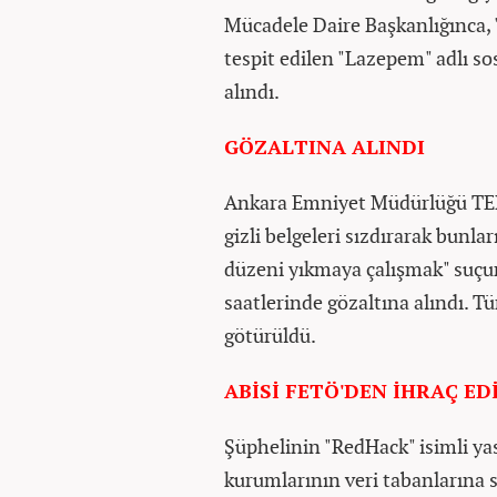
Mücadele Daire Başkanlığınca, 
tespit edilen "Lazepem" adlı sos
alındı.
GÖZALTINA ALINDI
Ankara Emniyet Müdürlüğü TEM e
gizli belgeleri sızdırarak bunl
düzeni yıkmaya çalışmak" suçun
saatlerinde gözaltına alındı. 
götürüldü.
ABİSİ FETÖ'DEN İHRAÇ ED
Şüphelinin "RedHack" isimli yasa
kurumlarının veri tabanlarına s