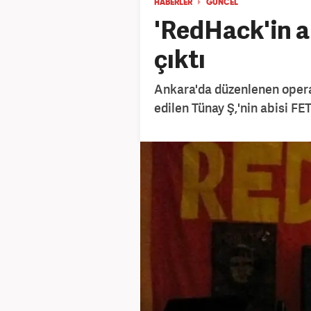
HABERLER
GÜNCEL
'RedHack'in 
çıktı
Ankara'da düzenlenen opera
edilen Tünay Ş,'nin abisi FET