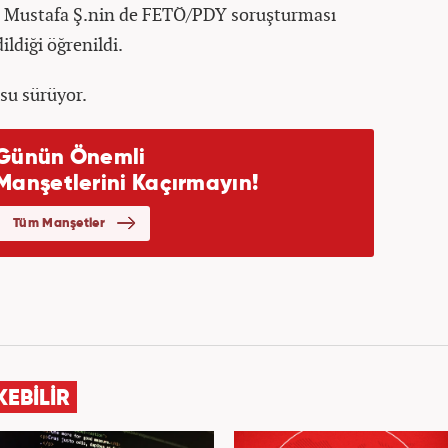
i Mustafa Ş.nin de FETÖ/PDY soruşturması
ldiği öğrenildi.
su sürüyor.
KEBİLİR