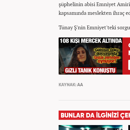
şüphelinin abisi Emniyet Amir
kapsamında meslekten ihraç edi
Tünay Ş'nin Emniyet'teki sorgu
KAYNAK:
AA
BUNLAR DA İLGİNİZİ ÇE