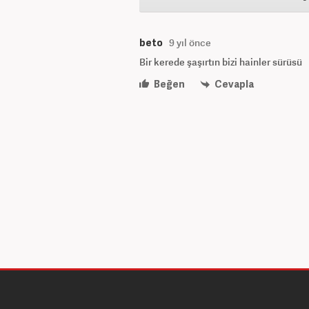
beto
9 yıl önce
Bir kerede şaşırtın bizi hainler sürüsü
Beğen
Cevapla