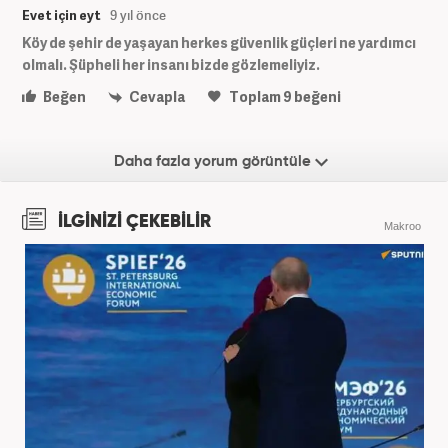
Evet için eyt
9 yıl önce
Köy de şehir de yaşayan herkes güvenlik güçleri ne yardımcı
olmalı. Şüpheli her insanı bizde gözlemeliyiz.
Beğen
Cevapla
Toplam
9
beğeni
Daha fazla yorum görüntüle
İLGİNİZİ ÇEKEBİLİR
Makroo