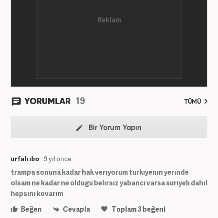
19
YORUMLAR
TÜMÜ
Bir Yorum Yapın
urfalı ıbo
9 yıl önce
trampa sonuna kadar hak verıyorum turkıyenın yerınde
olsam ne kadar ne oldugu belırsız yabancı varsa surıyelı dahıl
hepsını kovarım
Beğen
Cevapla
Toplam
3
beğeni