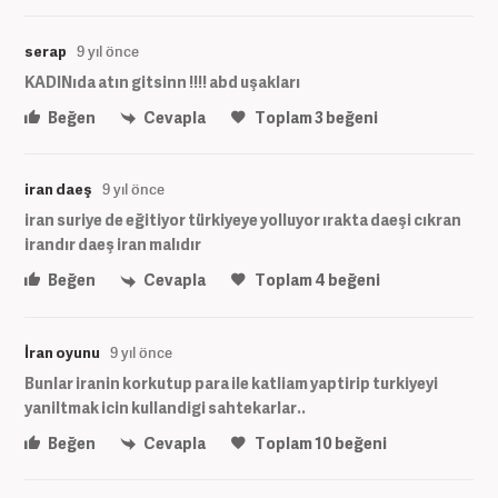
serap
9 yıl önce
KADINıda atın gitsinn !!!! abd uşakları
Beğen
Cevapla
Toplam
3
beğeni
iran daeş
9 yıl önce
iran suriye de eğitiyor türkiyeye yolluyor ırakta daeşi cıkran
irandır daeş iran malıdır
Beğen
Cevapla
Toplam
4
beğeni
İran oyunu
9 yıl önce
Bunlar iranin korkutup para ile katliam yaptirip turkiyeyi
yaniltmak icin kullandigi sahtekarlar..
Beğen
Cevapla
Toplam
10
beğeni