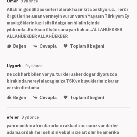
Ömer
9 yıl önce
Allah'ın gönüllü askerleri olarak hazır kıta bekliyoruz..Terör
örgütlerine aman vermeyin vurun vurun Yaşasın Türkiyem Ey
mavi göklerin kızıl süsü dalgalan hilalin içinde
yıldızınla..Korksun ölsün sana yan bakan..ALLAHÜEKBER
ALLAHÜEKBER ALLAHÜEKBER
Beğen
Cevapla
Toplam
8
beğeni
Uygurlu
9 yıl önce
ne cok harb bilen var ya. turkler asker dogar diyoruzda
birakinda nereyi alacagimiza TSK ve buyuklerimiz karar
versin di mi ama
Beğen
Cevapla
Toplam
3
beğeni
efeler
9 yıl önce
yanı mumbıc afrın dururken rakkada ne ısınız var derler
adama ordakı her sehıdın vebalı sıze aıt olur he amerıka