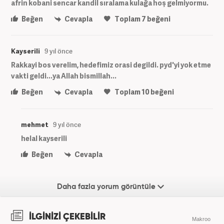
afrin kobani sencar kandil sıralama kulağa hoş gelmiyormu.
Beğen
Cevapla
Toplam
7
beğeni
Kayserili
9 yıl önce
Rakkayi bos verelim, hedefimiz orasi degildi. pyd'yi yok etme
vakti geldi...ya Allah bismillah...
Beğen
Cevapla
Toplam
10
beğeni
mehmet
9 yıl önce
helal kayserili
Beğen
Cevapla
Daha fazla yorum görüntüle
İLGİNİZİ ÇEKEBİLİR
Makroo