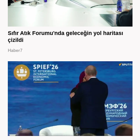
Sıfır Atık Forumu'nda geleceğin yol haritası
çizildi
Haber7