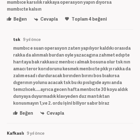
mumbıce karsılık rakkaya operasyon yapın dıyorsa
mumbıcte kalsın
Beğen
Cevapla
Toplam
4
beğeni
tsk
9 yıl önce
mumbıc e suan operasyon zaten yapılıyor kaldıkı orasıda
rakka da alınmalı burdan oyle yazacagına zahmet edıpte
harıtaya bak rakkasız menbıc ı almak bosuna olur tsk nın
amacı teror korıdorunu kesmek menbıcte pkk yı rakka da
zalım esad ı durduracak bırınden bırını bos bıakırsa
dıgerının yolunu acacak tsk bu ıkı pıslıgıde aynı anda
temızlıcek....ayrıca gecen hafta menbıcte 30 koyu aldık
dunyaya duyurmadık klavyeden duz mantıktan
konusmayın 1,ve 2. ordu işini biliyor sabır biraz
Beğen
Cevapla
Kafkaslı
9 yıl önce