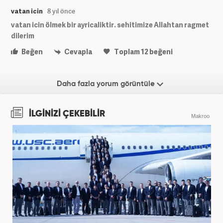
vatan icin
8 yıl önce
vatan icin ölmek bir ayricaliktir. sehitimize Allahtan ragmet
dilerim
Beğen
Cevapla
Toplam
12
beğeni
Daha fazla yorum görüntüle
İLGİNİZİ ÇEKEBİLİR
Makroo