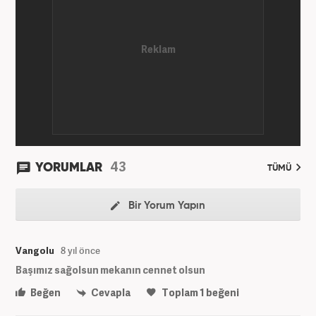
43
YORUMLAR
TÜMÜ
Bir Yorum Yapın
Vangolu
8 yıl önce
Başımız sağolsun mekanın cennet olsun
Beğen
Cevapla
Toplam
1
beğeni