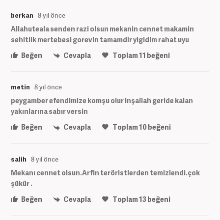
berkan
8 yıl önce
Allahuteala senden razi olsun mekanin cennet makamin
sehitlik mertebesi gorevin tamamdir yigidim rahat uyu
Beğen
Cevapla
Toplam
11
beğeni
metin
8 yıl önce
peygamber efendimize komşu olur inşallah geride kalan
yakınlarına sabır versin
Beğen
Cevapla
Toplam
10
beğeni
salih
8 yıl önce
Mekanı cennet olsun.Arfin teröristlerden temizlendi.çok
şükür .
Beğen
Cevapla
Toplam
13
beğeni