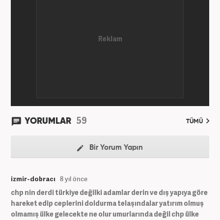
59
YORUMLAR
TÜMÜ
Bir Yorum Yapın
izmir-dobracı
8 yıl önce
chp nin derdi türkiye değilki adamlar derin ve dış yapıya göre
hareket edip ceplerini doldurma telaşındalar yatırım olmuş
olmamış ülke gelecekte ne olur umurlarında değil chp ülke