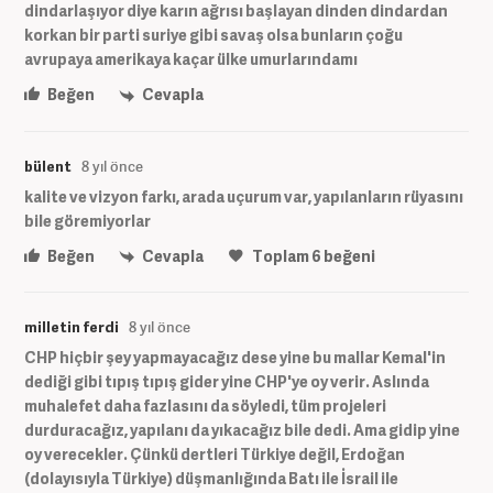
dindarlaşıyor diye karın ağrısı başlayan dinden dindardan
korkan bir parti suriye gibi savaş olsa bunların çoğu
avrupaya amerikaya kaçar ülke umurlarındamı
Beğen
Cevapla
bülent
8 yıl önce
kalite ve vizyon farkı, arada uçurum var, yapılanların rüyasını
bile göremiyorlar
Beğen
Cevapla
Toplam
6
beğeni
milletin ferdi
8 yıl önce
CHP hiçbir şey yapmayacağız dese yine bu mallar Kemal'in
dediği gibi tıpış tıpış gider yine CHP'ye oy verir. Aslında
muhalefet daha fazlasını da söyledi, tüm projeleri
durduracağız, yapılanı da yıkacağız bile dedi. Ama gidip yine
oy verecekler. Çünkü dertleri Türkiye değil, Erdoğan
(dolayısıyla Türkiye) düşmanlığında Batı ile İsrail ile