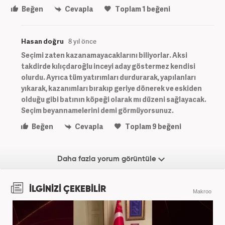
Beğen
Cevapla
Toplam
1
beğeni
Hasan doğru
8 yıl önce
Seçimi zaten kazanamayacaklarını biliyorlar. Aksi
takdirde kılıçdaroğlu inceyi aday göstermez kendisi
olurdu. Ayrıca tüm yatırımları durdurarak, yapılanları
yıkarak, kazanımları bırakıp geriye dönerek ve eskiden
olduğu gibi batının köpeği olarak mı düzeni sağlayacak.
Seçim beyannamelerini demi görmüyorsunuz.
Beğen
Cevapla
Toplam
9
beğeni
Daha fazla yorum görüntüle
İLGİNİZİ ÇEKEBİLİR
Makroo