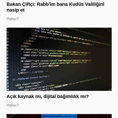
Bakan Çiftçi: Rabb'im bana Kudüs Valiliğini
nasip et
Haber7
Açık kaynak mı, dijital bağımlılık mı?
Haber7