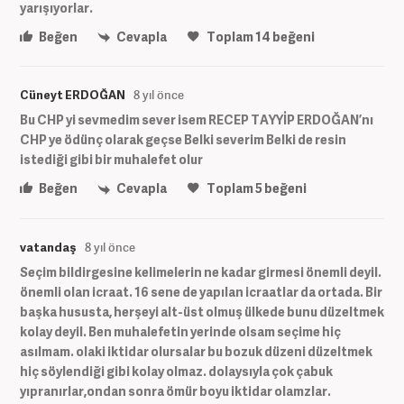
yarışıyorlar.
Beğen
Cevapla
Toplam
14
beğeni
Cüneyt ERDOĞAN
8 yıl önce
Bu CHP yi sevmedim sever isem RECEP TAYYİP ERDOĞAN’nı
CHP ye ödünç olarak geçse Belki severim Belki de resin
istediği gibi bir muhalefet olur
Beğen
Cevapla
Toplam
5
beğeni
vatandaş
8 yıl önce
Seçim bildirgesine kelimelerin ne kadar girmesi önemli deyil.
önemli olan icraat. 16 sene de yapılan icraatlar da ortada. Bir
başka hususta, herşeyi alt-üst olmuş ülkede bunu düzeltmek
kolay deyil. Ben muhalefetin yerinde olsam seçime hiç
asılmam. olaki iktidar olursalar bu bozuk düzeni düzeltmek
hiç söylendiği gibi kolay olmaz. dolaysıyla çok çabuk
yıpranırlar,ondan sonra ömür boyu iktidar olamzlar.