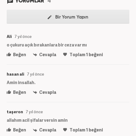
4
YORUMLAR
Bir Yorum Yapın
Ali
7 yıl önce
o çukuru açık bırakanlara bir ceza var mı
Beğen
Cevapla
Toplam
1
beğeni
hasan ali
7 yıl önce
Amin insallah.
Beğen
Cevapla
taşeron
7 yıl önce
allahım acil şifalar versin amin
Beğen
Cevapla
Toplam
1
beğeni