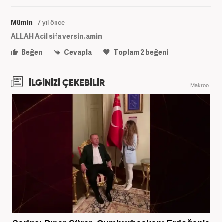
Mümin
7 yıl önce
ALLAH Acil sifa versin.amin
Beğen
Cevapla
Toplam
2
beğeni
İLGİNİZİ ÇEKEBİLİR
Makroo