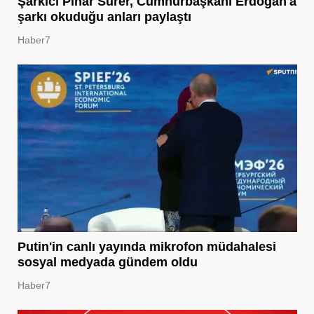
Şarkıcı Pınar Sürer, Cumhurbaşkanı Erdoğan'a
şarkı okuduğu anları paylaştı
Haber7
Putin'in canlı yayında mikrofon müdahalesi
sosyal medyada gündem oldu
Haber7