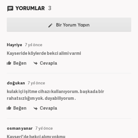
3
YORUMLAR
Bir Yorum Yapın
Hayriye
7 yıl önce
Kayseride köylerde bekci alimi varmi
Beğen
Cevapla
doğukan
7 yıl önce
kulak içi işitme cihazı kullanıyorum. başkada bir
rahatsızlığım yok. duyabiliyorum .
Beğen
Cevapla
osman yanar
7 yıl önce
Kayseri'de bekçi alımı yokmu