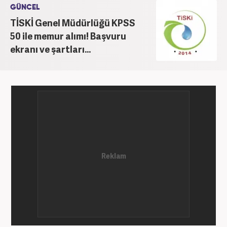
GÜNCEL
TİSKİ Genel Müdürlüğü KPSS
50 ile memur alımı! Başvuru
ekranı ve şartları...