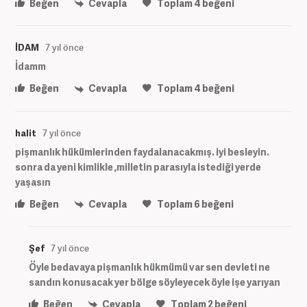
Beğen
Cevapla
Toplam
4
beğeni
İDAM
7 yıl önce
İdamm
Beğen
Cevapla
Toplam
4
beğeni
halit
7 yıl önce
pişmanlık hükümlerinden faydalanacakmış. iyi besleyin.
sonra da yeni kimlikle ,milletin parasıyla istediği yerde
yaşasın
Beğen
Cevapla
Toplam
6
beğeni
Şef
7 yıl önce
Öyle bedavaya pişmanlık hükmümü var sen devleti ne
sandın konusacak yer bölge söyleyecek öyle işe yarıyan
Beğen
Cevapla
Toplam
2
beğeni