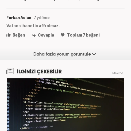
Furkan Aslan
7 yıl önce
Vatana ihanetin affı olmaz.
Beğen
Cevapla
Toplam
7
beğeni
Daha fazla yorum görüntüle
İLGİNİZİ ÇEKEBİLİR
Makroo