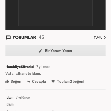
45
YORUMLAR
TÜMÜ
Bir Yorum Yapın
HamidiyeSüvarisi
7 yıl önce
Vatana ihanete idam.
Beğen
Cevapla
Toplam
2
beğeni
idam
7 yıl önce
idam