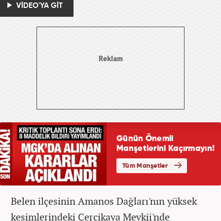
VİDEO'YA GİT
Belen ilçesinin Amanos Dağları'nın yüksek
kesimlerindeki Çerçikaya Mevkii'nde