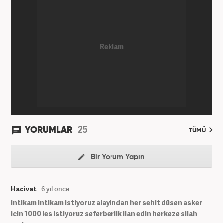
25
YORUMLAR
TÜMÜ
Bir Yorum Yapın
Hacivat
6 yıl önce
Intikam intikam istiyoruz alayindan her sehit düsen asker
icin 1000 les istiyoruz seferberlik ilan edin herkeze silah