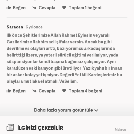
Beğen
Cevapla
Toplam
1
beğeni
Saracen
6 yıl önce
ilk önce Şehitlerimize Allah Rahmet Eylesin ve yaralı
Gazilerimize Rabbim acil şifalar versin. Ancak bu gibi
devrilme vs olayları arttı, bazı yorumcu arkadaşlarında
belirttiği üzere, ya yeterli sürücü eğitimi verilmiyor, yada
süspansiyonlar kendi başına bağımsız çalışmıyor. Aynı
karadüzen eski kamyon gibi üretiliyor. Yazık yahu bir insan
bir asker kolay yetişmiyor. Değerli Yetkili Kardeşlerimiz bu
olaylara mutlaka el atmalı. VeSelâm.
Beğen
Cevapla
Toplam
4
beğeni
Daha fazla yorum görüntüle
İLGİNİZİ ÇEKEBİLİR
Makroo