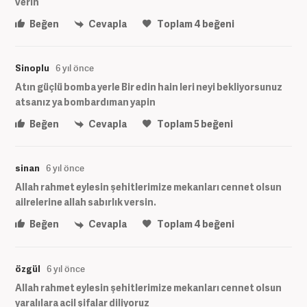
verin
Beğen
Cevapla
Toplam
4
beğeni
Sinoplu
6 yıl önce
Atın güçlü bomba yerle Bir edin hain leri neyi bekliyorsunuz
atsanız ya bombardıman yapin
Beğen
Cevapla
Toplam
5
beğeni
sinan
6 yıl önce
Allah rahmet eylesin şehitlerimize mekanları cennet olsun
ailrelerine allah sabırlık versin.
Beğen
Cevapla
Toplam
4
beğeni
özgül
6 yıl önce
Allah rahmet eylesin şehitlerimize mekanları cennet olsun
yaralılara acil şifalar diliyoruz