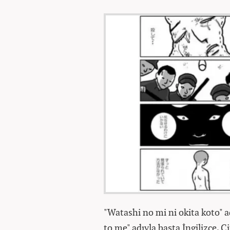
"Watashi no mi ni okita koto" 
to me" adıyla başta İngilizce, 