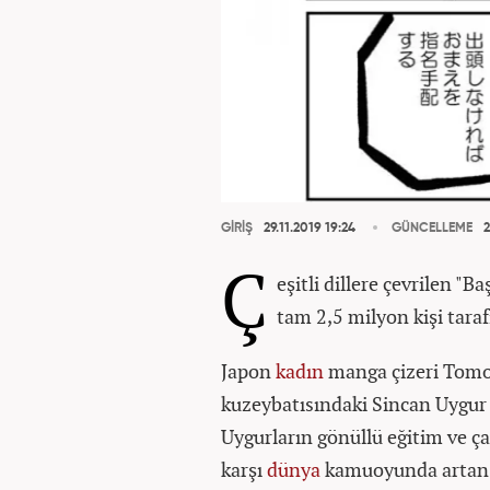
GİRİŞ
29.11.2019 19:24
GÜNCELLEME
2
Ç
eşitli dillere çevrilen "
tam 2,5 milyon kişi taraf
Japon
kadın
manga çizeri Tomom
kuzeybatısındaki Sincan Uygu
Uygurların gönüllü eğitim ve ç
karşı
dünya
kamuoyunda artan t