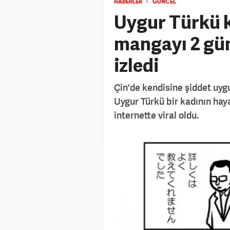
HABERLER
GÜNCEL
Uygur Türkü k
mangayı 2 gün
izledi
Çin'de kendisine şiddet uyg
Uygur Türkü bir kadının hay
internette viral oldu.