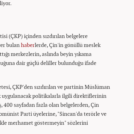
liyor.
si (ÇKP) içinden sızdırılan belgelere
yer bulan
haber
lerde, Çin'in gönüllü meslek
ttığı merkezlerin, aslında beyin yıkama
ğuna dair güçlü deliller bulunduğu ifade
esi, ÇKP'den sızdırılan ve partinin Müslüman
uygulanacak politikalarla ilgili direktiflerinin
ş, 400 sayfadan fazla olan belgelerden, Çin
omünist Parti üyelerine, "Sincan'da terörle ve
ikle merhamet göstermeyin" sözlerini