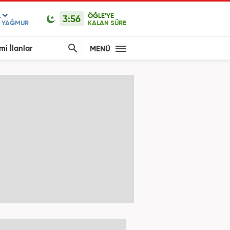
L
ÖĞLE'YE
3:56
F YAĞMUR
KALAN SÜRE
mi İlanlar
MENÜ