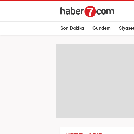
Son Dakika
Gündem
Siyase