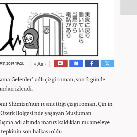
9.11.2019 19:24
Başıma Gelenler" adlı çizgi roman, son 2 günde
ından izlendi.
i Shimizu'nun resmettiği çizgi roman, Çin'in
r Özerk Bölgesi'nde yaşayan Müslüman
alışma adı altında maruz kaldıkları muameleye
epkinin son halkası oldu.