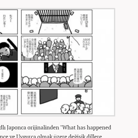
adlı Japonca orijinalinden "What has happened
Çince ve Uygurca olmak üzere değişik dillere