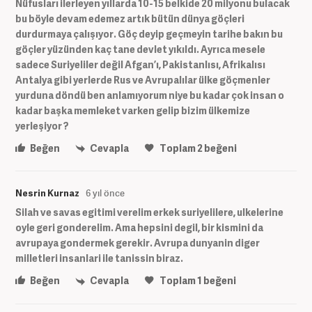
Nüfusları ilerleyen yıllarda 10-15 belkide 20 milyonu bulacak
bu böyle devam edemez artık bütün dünya göçleri
durdurmaya çalışıyor. Göç deyip geçmeyin tarihe bakın bu
göçler yüzünden kaç tane devlet yıkıldı. Ayrıca mesele
sadece Suriyeliler değil Afgan’ı, Pakistanlısı, Afrikalısı
Antalya gibi yerlerde Rus ve Avrupalılar ülke göçmenler
yurduna döndü ben anlamıyorum niye bu kadar çok insan o
kadar başka memleket varken gelip bizim ülkemize
yerleşiyor ?
Beğen
Cevapla
Toplam
2
beğeni
Nesrin Kurnaz
6 yıl önce
Silah ve savas egitimi verelim erkek suriyelilere, ulkelerine
oyle geri gonderelim. Ama hepsini degil, bir kismini da
avrupaya gondermek gerekir. Avrupa dunyanin diger
milletleri insanlari ile tanissin biraz.
Beğen
Cevapla
Toplam
1
beğeni