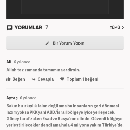
7
YORUMLAR
TÜMÜ
Bir Yorum Yapın
Ali
6 yıl önce
Allah tez zamanda tamamına erdirsin.
Beğen
Cevapla
Toplam
1
beğeni
Aytaç
6 yıl önce
Bakın bu ırkçılık falan değil ama bu insanların geri dönmesi
lazım yoksa PKK yani ABD/İsrail bölgeye iyice yerleşecek,
Güney taraf zaten Esad ve Rusya’nın elinde. Güvenli bölgeye
yerleştirilecekler dendi ama hala 4 milyona yakını Türkiye’de.