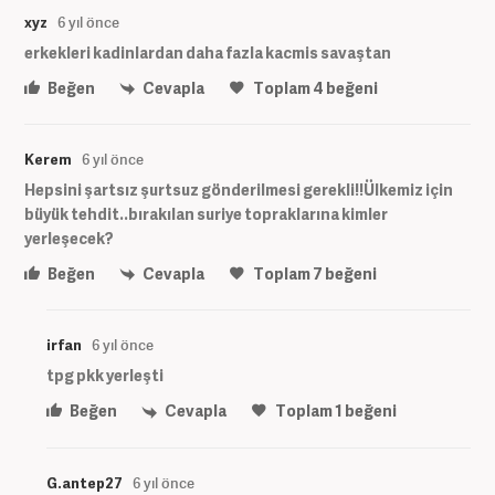
xyz
6 yıl önce
erkekleri kadinlardan daha fazla kacmis savaştan
Beğen
Cevapla
Toplam
4
beğeni
Kerem
6 yıl önce
Hepsini şartsız şurtsuz gönderilmesi gerekli!!Ülkemiz için
büyük tehdit..bırakılan suriye topraklarına kimler
yerleşecek?
Beğen
Cevapla
Toplam
7
beğeni
irfan
6 yıl önce
tpg pkk yerleşti
Beğen
Cevapla
Toplam
1
beğeni
G.antep27
6 yıl önce