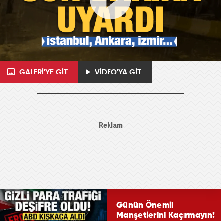
GALERİ'YE GİT
VİDEO'YA GİT