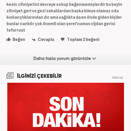
kesin zihniyetini devreye sokup beğenmemişlerdir bu beyin
zihniyet geri ve gezi zekalılardan başka kimse olamaz oda
kıskançlıklarından dır ama sağlıkta da en önde giden kişiler
bunlar nankör çok önemli olan şeref namus vijdan gerisi
tefurruat
Beğen
Cevapla
Toplam
2
beğeni
Daha fazla yorum görüntüle
İLGİNİZİ ÇEKEBİLİR
Makroo