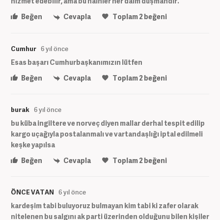
hizmet edebilir, ama bu hainler her daim düşmandır.
Beğen
Cevapla
Toplam
2
beğeni
Cumhur
6 yıl önce
Esas başarı Cumhurbaşkanımızın lütfen
Beğen
Cevapla
Toplam
2
beğeni
burak
6 yıl önce
bu küba ingiltere ve norveç diyen mallar derhal tespit edilip
kargo uçağıyla postalanmalı ve vartandaşlığı iptal edilmeli
keşke yapılsa
Beğen
Cevapla
Toplam
2
beğeni
ÖNCE VATAN
6 yıl önce
kardeşim tabi buluyoruz bulmayan kim tabi ki zafer olarak
nitelenen bu salgını ak parti üzerinden olduğunu bilen kişiler