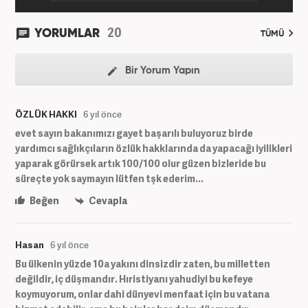
20
YORUMLAR
TÜMÜ
Bir Yorum Yapın
ÖZLÜK HAKKI
6 yıl önce
evet sayın bakanımızı gayet başarılı buluyoruz birde
yardımcı sağlıkçıların özlük hakklarında da yapacağı iyilikleri
yaparak görürsek artık 100/100 olur güzen bizleride bu
süreçte yok saymayın lütfen tşk ederim...
Beğen
Cevapla
Hasan
6 yıl önce
Bu ülkenin yüzde 10a yakını dinsizdir zaten, bu milletten
değildir, iç düşmandır. Hıristiyanı yahudiyi bu kefeye
koymuyorum, onlar dahi dünyevi menfaat için bu vatana