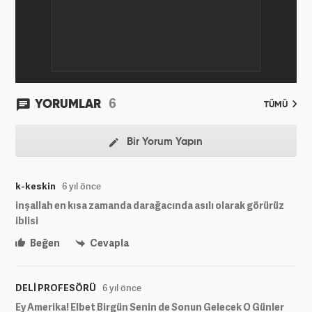
6
YORUMLAR
TÜMÜ
Bir Yorum Yapın
k-keskin
6 yıl önce
inşallah en kısa zamanda darağacında asılı olarak görürüz
iblisi
Beğen
Cevapla
DELİ PROFESÖRÜ
6 yıl önce
Ey Amerika! Elbet Birgün Senin de Sonun Gelecek O Günler