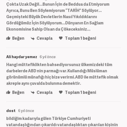
Çokta Uzak Değil...Bunun İçin de Beddua da Etmiyorum
Ayrıca, Bunu Ben Söylemiyorum “TARİH” Söylüyor...
Geçmişteki Büyük Devletlerin Nasıl Yıkıldıklarını
Gördüğümüz İçin Söylüyorum...Dünyanın En Sağlam
Ekonomisine Sahip Olsan da Çökeceksiniz...
Beğen
Cevapla
Toplam
1
beğeni
Ali haydar yemez
6 yıl önce
Hangi müttefiklikten bahsediyorsunuz ülkemizdeki tüm
darbelerde ABD nin parmağı var.Kullandığı Müslüman
görünümlü münafığı hiç bize verirmi.ABD ile müttefik olmak
akreple aynı çuvalda bulunma demektir.
Beğen
Cevapla
Toplam
1
beğeni
dost
6 yıl önce
bildiğim kadarıyla gülen Türkiye Cumhuriyeti
vatandaşlığından çıkarıldı vatandaşlıktan çıkarılan kişinin