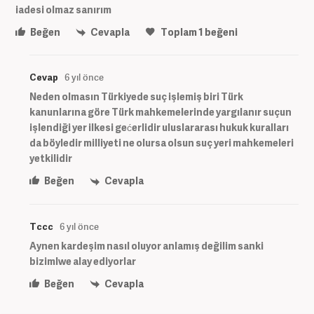
iadesi olmaz sanırım
Beğen
Cevapla
Toplam
1
beğeni
Cevap
6 yıl önce
Neden olmasın Türkiyede suç işlemiş biri Türk
kanunlarına göre Türk mahkemelerinde yargılanır suçun
işlendiği yer ilkesi gećerlidir uluslararası hukuk kuralları
da böyledir milliyeti ne olursa olsun suç yeri mahkemeleri
yetkilidir
Beğen
Cevapla
Tccc
6 yıl önce
Aynen kardeşim nasıl oluyor anlamış değilim sanki
bizimlwe alay ediyorlar
Beğen
Cevapla