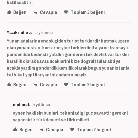
katilacaktir.
Beğen
Cevapla
Toplam
3
beğeni
Yazik millete
5 yıl önce
Yunan adalarina encok giden turist turklerdir batmak uzere
olan yunanistani kurtaran yine turklerdir italya ve fransaya
pandemide bedelsiz yatdim gonderen tek devlet var turkler
karsilik olarak savas ucaklarini bize dogrulttular abd ye
ucakla yardim gonderdik karsilik olarak bugun yunanistanla
tatbikat yaptilar yani biz adam olmayiz
Beğen
Cevapla
Toplam
2
beğeni
mehmet
5 yıl önce
aynen haklisin bunlari. tek anladigi guc savastir gerekni
yapacaktir türk devleti ve türk milleti
Beğen
Cevapla
Toplam
2
beğeni