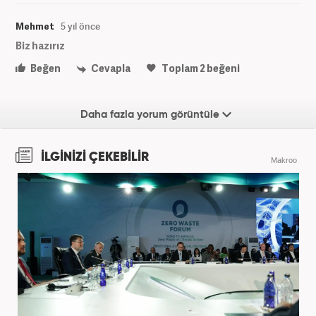
Mehmet
5 yıl önce
Biz hazırız
Beğen
Cevapla
Toplam
2
beğeni
Daha fazla yorum görüntüle
İLGİNİZİ ÇEKEBİLİR
Makroo