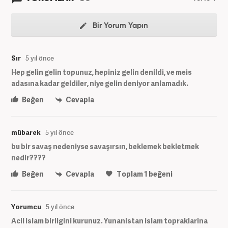
Bir Yorum Yapın
Sır
5 yıl önce
Hep gelin gelin topunuz, hepiniz gelin denildi, ve meis
adasına kadar geldiler, niye gelin deniyor anlamadık.
Beğen
Cevapla
mübarek
5 yıl önce
bu bir savaş nedeniyse savaşırsın, beklemek bekletmek
nedir????
Beğen
Cevapla
Toplam
1
beğeni
Yorumcu
5 yıl önce
Acil islam birligini kurunuz. Yunanistan islam topraklarina