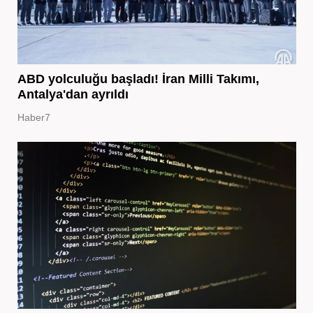
ABD yolculuğu başladı! İran Milli Takımı,
Antalya'dan ayrıldı
Haber7