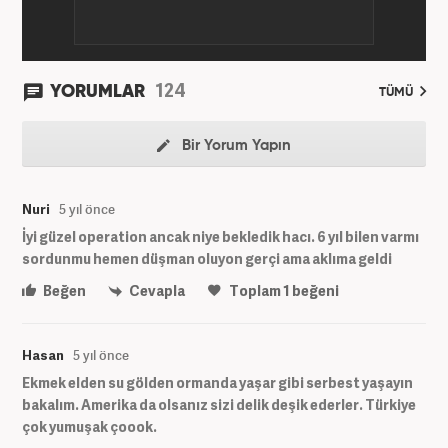
124
YORUMLAR
TÜMÜ
Bir Yorum Yapın
Nuri
5 yıl önce
İyi güzel operation ancak niye bekledik hacı. 6 yıl bilen varmı
sordunmu hemen düşman oluyon gerçi ama aklıma geldi
Beğen
Cevapla
Toplam
1
beğeni
Hasan
5 yıl önce
Ekmek elden su gölden ormanda yaşar gibi serbest yaşayın
bakalım. Amerika da olsanız sizi delik deşik ederler. Türkiye
çok yumuşak çoook.