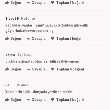
Beğen
Cevapla
Toplam
6
beğeni
Sivas 58
5 yıl önce
Yaptıkları yanlarına mı? Kalacaktı Rabbim güvenlik
güçlerimize kuvvet versin inş.
Beğen
Cevapla
Toplam
5
beğeni
akıncı
5 yıl önce
bıktık sizden, Rabbim nasıl bilirse öyle yapsın.
Beğen
Cevapla
Toplam
4
beğeni
Velii
5 yıl önce
Yasinlerin ahi bu dunyada yerde kalmasin
Beğen
Cevapla
Toplam
8
beğeni