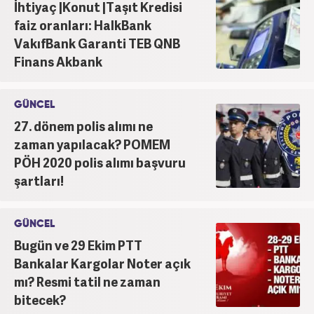
İhtiyaç |Konut |Taşıt Kredisi
faiz oranları: HalkBank
VakıfBank Garanti TEB QNB
Finans Akbank
GÜNCEL
27. dönem polis alımı ne
zaman yapılacak? POMEM
PÖH 2020 polis alımı başvuru
şartları!
GÜNCEL
Bugün ve 29 Ekim PTT
Bankalar Kargolar Noter açık
mı? Resmi tatil ne zaman
bitecek?