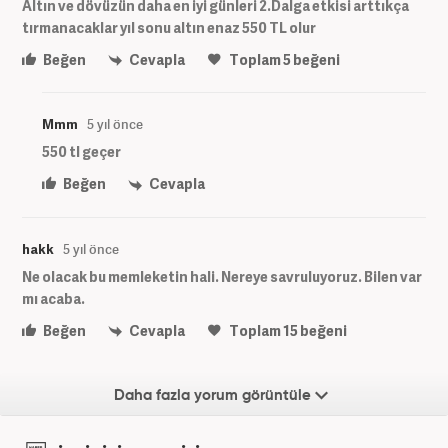
Altın ve dövüzün daha en iyi günleri 2.Dalga etkisi arttıkça
tırmanacaklar yıl sonu altın enaz 550 TL olur
Beğen
Cevapla
Toplam
5
beğeni
Mmm
5 yıl önce
550 tl geçer
Beğen
Cevapla
hakk
5 yıl önce
Ne olacak bu memleketin hali. Nereye savruluyoruz. Bilen var
mı acaba.
Beğen
Cevapla
Toplam
15
beğeni
Daha fazla yorum görüntüle