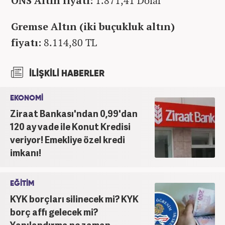
ONS Altın fiyatı:
1.871,41 Dolar
Gremse Altın (iki buçukluk altın)
fiyatı:
8.114,80 TL
İLİŞKİLİ HABERLER
EKONOMİ
Ziraat Bankası'ndan 0,99'dan
120 ay vade ile Konut Kredisi
veriyor! Emekliye özel kredi
imkanı!
EĞİTİM
KYK borçları silinecek mi? KYK
borç affı gelecek mi?
Yapılandırma ne zaman