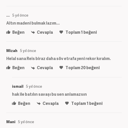
...
5 yıl önce
Altın madeni bulmak lazım...
Beğen
Cevapla
Toplam
1
beğeni
Mizah
5 yıl önce
Helal sana Reis biraz daha söv etrafa yeni rekor kıralım.
Beğen
Cevapla
Toplam
20
beğeni
ismail
5 yıl önce
hak ile batılın savaşı bu sen anlamazsın
Beğen
Cevapla
Toplam
1
beğeni
Mani
5 yıl önce