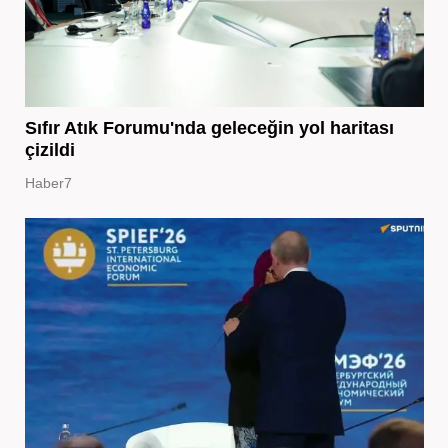
Sıfır Atık Forumu'nda geleceğin yol haritası
çizildi
Haber7