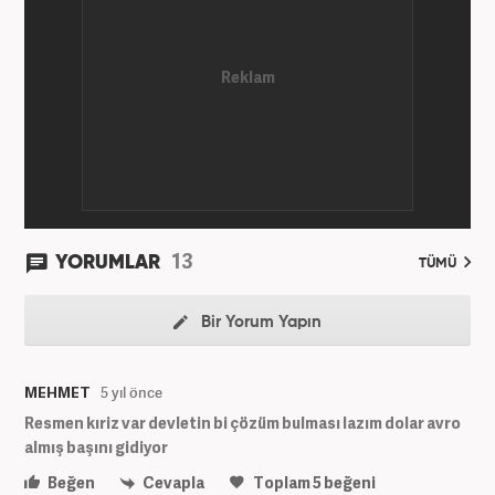
13
YORUMLAR
TÜMÜ
Bir Yorum Yapın
MEHMET
5 yıl önce
Resmen kıriz var devletin bi çözüm bulması lazım dolar avro
almış başını gidiyor
Beğen
Cevapla
Toplam
5
beğeni