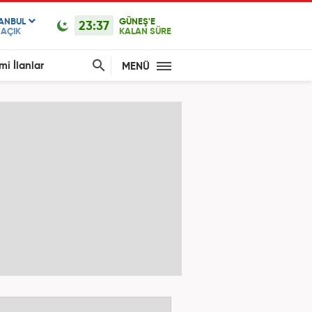
TANBUL
GÜNEŞ'E
23:37
AÇIK
KALAN SÜRE
mi İlanlar
MENÜ