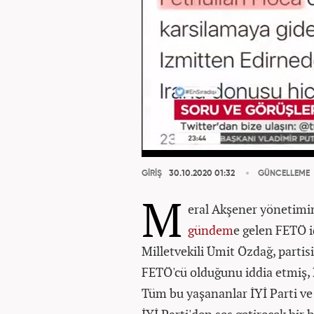
GİRİŞ
30.10.2020 01:32
GÜNCELLEME
M
eral Akşener yönetimin
gündem
e gelen FETÖ id
Milletvekili Ümit Özdağ, parti
FETÖ'cü olduğunu iddia etmiş, 
Tüm bu yaşananlar İYİ Parti ve F