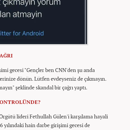
AĞRI
şimi gecesi "Gençler ben CNN'den şu anda
vlerinize dönün. Lütfen evdeyseniz de çıkmayın.
yın" şeklinde skandal bir çağrı yaptı.
 KONTROLÜNDE?
Örgütü lideri Fethullah Gülen'i karşılama hayali
 yılındaki hain darbe girişimi gecesi de