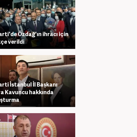
Parti'de Özdağ'ın ihracı için
kçe verildi
Parti İstanbul İl Başkanı
a Kavuncu hakkında
uşturma