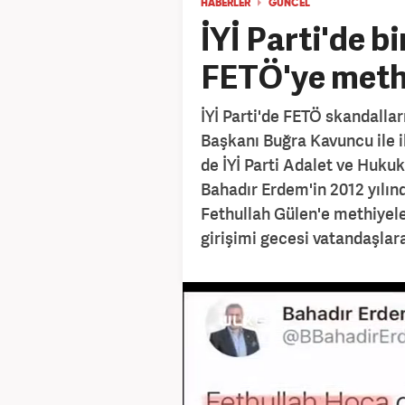
HABERLER
GÜNCEL
İYİ Parti'de b
FETÖ'ye methi
İYİ Parti'de FETÖ skandalları
Başkanı Buğra Kavuncu ile il
de İYİ Parti Adalet ve Huku
Bahadır Erdem'in 2012 yılınd
Fethullah Gülen'e methiyel
girişimi gecesi vatandaşlara