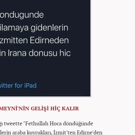
EYNİ'NİN GELİŞİ HİÇ KALIR
tığı tweette "Fethullah Hoca döndüğünde
erin araba kuyrukları, İzmit'ten Edirne'den