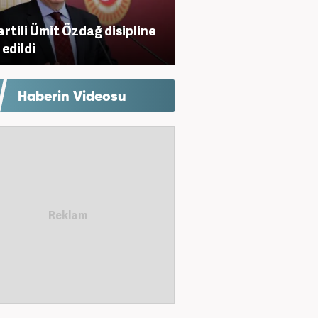
Partili Ümit Özdağ disipline
 edildi
Haberin Videosu