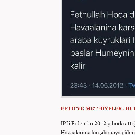
FETÖ'YE METHİYELER: HUM
İP'li Erdem'in 2012 yılında at
Havaalanına karşılamaya gidenl