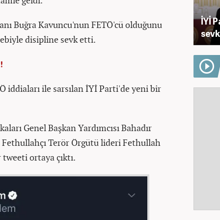
hamle geldi.
İYİ 
aşkanı Buğra Kavuncu'nun FETÖ'cü olduğunu
sevk
biyle disipline sevk etti.
!
ddiaları ile sarsılan İYİ Parti'de yeni bir
ikaları Genel Başkan Yardımcısı Bahadır
 Fethullahçı Terör Örgütü lideri Fethullah
tweeti ortaya çıktı.