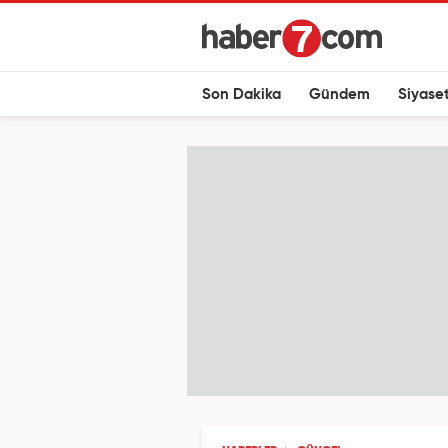
Son Dakika
Gündem
Siyase