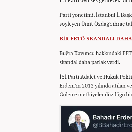
İYİ Parti'den ses getirecek bir 
Parti yönetimi, İstanbul İl B
söyleyen Ümit Özdağ'ı ihraç tale
BİR FETÖ SKANDALI DAHA
Buğra Kavuncu hakkındaki FETÖ i
skandal daha patlak verdi.
İYİ Parti Adalet ve Hukuk Polit
Erdem'in 2012 yılında atılan ve
Gülen'e methiyeler düzdüğü bir 