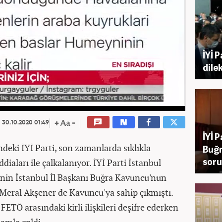
İYİ 
dile
30.10.2020 01:49
İYİ 
deki İYİ Parti, son zamanlarda sıklıkla
Buğr
sor
diaları ile çalkalanıyor. İYİ Parti İstanbul
sinin İstanbul İl Başkanı Buğra Kavuncu'nun
Meral Akşener de Kavuncu'ya sahip çıkmıştı.
ETÖ arasındaki kirli ilişkileri deşifre ederken