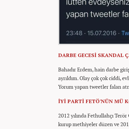
DARBE GECESİ SKANDAL Ç
Bahadır Erdem, hain darbe giri
ayrıldım. Olay çok çok ciddi, e
Yorum yapan tweetler falan atma
İYİ PARTİ FETÖ'NÜN MÜ
2012 yılında Fethullahçı Terör 
kurup methiyeler düzen ve 2016