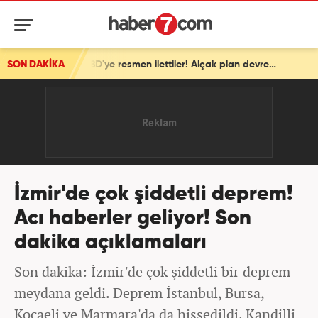
SON DAKİKA
İsrail'den ortalığı karıştıracak Gazze kararı! ABD'ye resmen ilettiler! Alçak plan devrede
İzmir'de çok şiddetli deprem!
Acı haberler geliyor! Son
dakika açıklamaları
Son dakika: İzmir'de çok şiddetli bir deprem
meydana geldi. Deprem İstanbul, Bursa,
Kocaeli ve Marmara'da da hissedildi. Kandilli