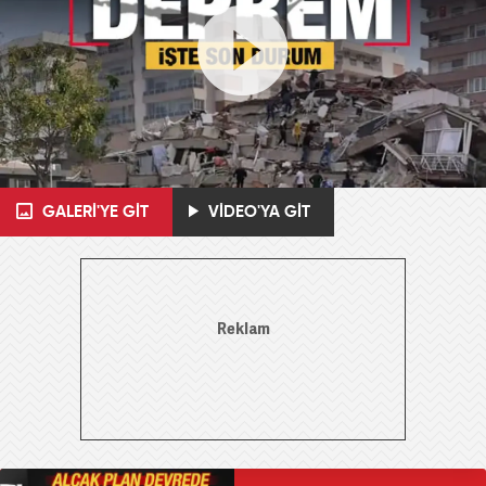
GALERİ'YE GİT
VİDEO'YA GİT