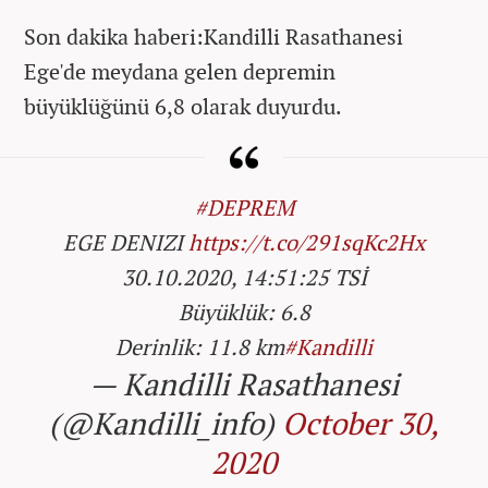
Son dakika haberi:Kandilli Rasathanesi
Ege'de meydana gelen depremin
büyüklüğünü 6,8 olarak duyurdu.
#DEPREM
EGE DENIZI
https://t.co/291sqKc2Hx
30.10.2020, 14:51:25 TSİ
Büyüklük: 6.8
Derinlik: 11.8 km
#Kandilli
— Kandilli Rasathanesi
(@Kandilli_info)
October 30,
2020