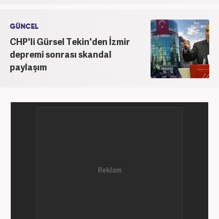
GÜNCEL
CHP'li Gürsel Tekin'den İzmir
depremi sonrası skandal
paylaşım