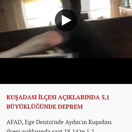
KUŞADASI İLÇESI AÇIKLARINDA 5,1
BÜYÜKLÜĞÜNDE DEPREM
AFAD, Ege Denizi'nde Aydın'ın Kuşadası
ilçesi açıklarında saat 18.14'te 5,1