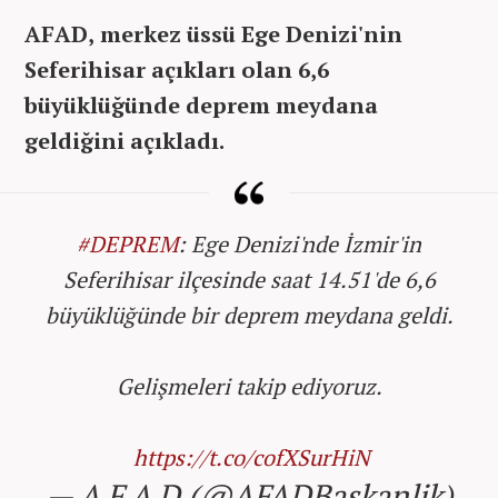
AFAD, merkez üssü Ege Denizi'nin
Seferihisar açıkları olan 6,6
büyüklüğünde deprem meydana
geldiğini açıkladı.
#DEPREM
: Ege Denizi'nde İzmir'in
Seferihisar ilçesinde saat 14.51'de 6,6
büyüklüğünde bir deprem meydana geldi.
Gelişmeleri takip ediyoruz.
️
https://t.co/cofXSurHiN
— A F A D (@AFADBaskanlik)