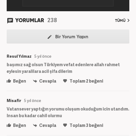
238
YORUMLAR
TÜMÜ
Bir Yorum Yapın
Resul Yılmaz
5 yıl önce
başımız sağ olsun Türkiyem vefat edenlere allah rahmet
eylesin yaralilara acil şifa dilerim
Beğen
Cevapla
Toplam
2
beğeni
Misafir
5 yıl önce
Vatansever yaptığın yorumu oluşum okuduğum icin utandım.
Insan bu kadar cahil olurmu
Beğen
Cevapla
Toplam
3
beğeni