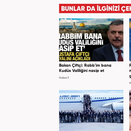
BUNLAR DA İLGİNİZİ ÇE
Bakan Çiftçi: Rabb'im bana
Kudüs Valiliğini nasip et
Haber7
H