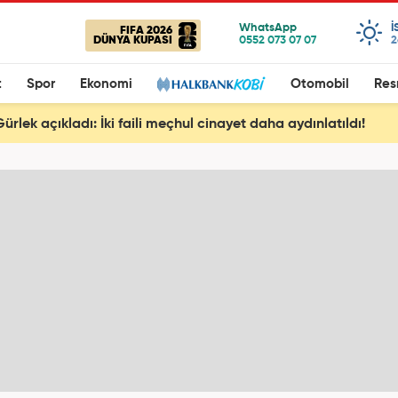
I
FIFA 2026
DÜNYA KUPASI
2
t
Spor
Ekonomi
Otomobil
Res
rlek açıkladı: İki faili meçhul cinayet daha aydınlatıldı!