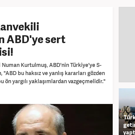
anvekili
n ABD'ye sert
si!
i Numan Kurtulmuş, ABD'nin Türkiye'ye S-
n, "ABD bu haksız ve yanlış kararları gözden
bu ön yargılı yaklaşımlardan vazgeçmelidir."
Türk
geti
yapt