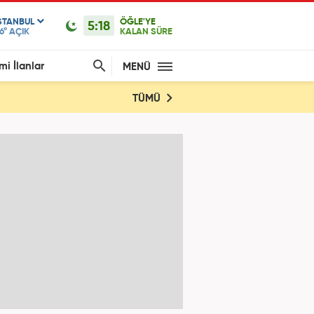
STANBUL
ÖĞLE'YE
5:18
6°
AÇIK
KALAN SÜRE
mi İlanlar
MENÜ
TÜMÜ