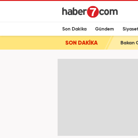
Son Dakika
Gündem
Siyase
SON DAKİKA
Bakan Gü