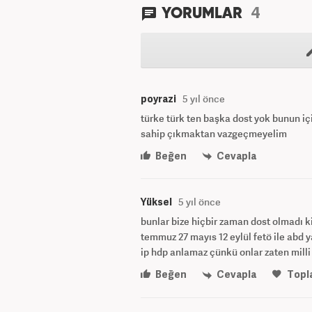
4
YORUMLAR
poyrazi
5 yıl önce
türke türk ten başka dost yok bunun içi
sahip çıkmaktan vazgeçmeyelim
Beğen
Cevapla
Yüksel
5 yıl önce
bunlar bize hiçbir zaman dost olmadı k
temmuz 27 mayıs 12 eylül fetö ile abd 
ip hdp anlamaz çünkü onlar zaten milli 
Beğen
Cevapla
Topl