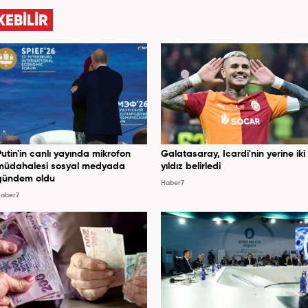
KEBİLİR
Putin'in canlı yayında mikrofon
Galatasaray, Icardi'nin yerine iki
müdahalesi sosyal medyada
yıldız belirledi
gündem oldu
Haber7
aber7