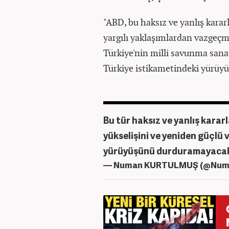
"ABD, bu haksız ve yanlış karar
yargılı yaklaşımlardan vazgeçmel
Türkiye'nin milli savunma sana
Türkiye istikametindeki yürüy
Bu tür haksız ve yanlış karar
yükselişini ve yeniden güçlü
yürüyüşünü durduramayacak
— Numan KURTULMUŞ (@Num