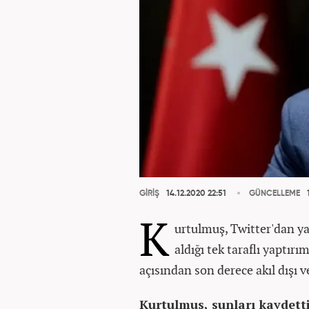
GİRİŞ
14.12.2020 22:51
GÜNCELLEME
1
K
urtulmuş, Twitter'dan ya
aldığı tek taraflı yaptırı
açısından son derece akıl dışı 
Kurtulmuş, şunları kaydetti