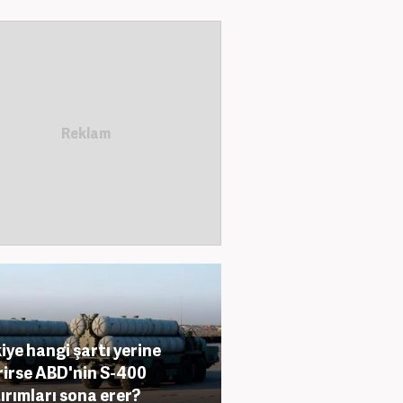
iye hangi şartı yerine
rirse ABD'nin S-400
ırımları sona erer?