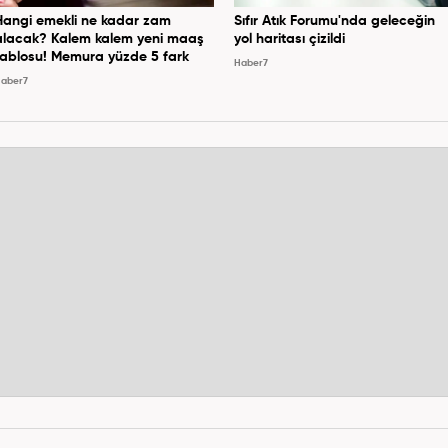
Hangi emekli ne kadar zam
Sıfır Atık Forumu'nda geleceğin
alacak? Kalem kalem yeni maaş
yol haritası çizildi
tablosu! Memura yüzde 5 fark
Haber7
aber7