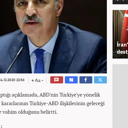
İran
dest
4.12.2020 22:56
ptığı açıklamada, ABD'nin Türkiye'ye yönelik
m kararlarının Türkiye-ABD ilişkilerinin geleceği
ve vahim olduğunu belirtti.
: