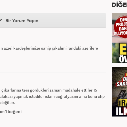
DİĞE
Bir Yorum Yapın
n azeri kardeşlerimize sahip çıkalım irandaki azerilere
i çıkarlarına ters gördükleri zaman müdahale ettiler 15
yalakası yapmak istediler islam coğrafyasını ama bunu chp
değiller.
am
1
beğeni