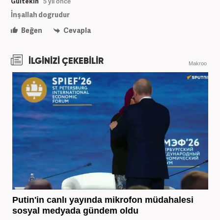
Gültekin
5 yıl önce
İnşallah dogrudur
Beğen
Cevapla
İLGİNİZİ ÇEKEBİLİR
Makroo
Putin'in canlı yayında mikrofon müdahalesi
sosyal medyada gündem oldu