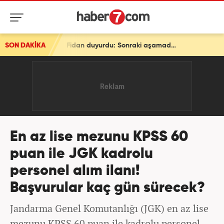
SON DAKİKA
Son dakika: Ve bir ülke daha ittifaka katılıyor! Bakan Fidan duyurdu: Sonraki aşamada...
En az lise mezunu KPSS 60
puan ile JGK kadrolu
personel alım ilanı!
Başvurular kaç gün sürecek?
Jandarma Genel Komutanlığı (JGK) en az lise
mezunu KPSS 60 puan ile kadrolu personel