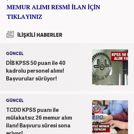
MEMUR ALIMI RESMİ İLAN İÇİN
TIKLAYINIZ
İLİŞKİLİ HABERLER
GÜNCEL
DİB KPSS 50 puan ile 40
kadrolu personel alımı!
Başvurular sürüyor!
GÜNCEL
TCDD KPSS puanı ile
mülakatsız 26 memur alım
ilanı! Başvuru süresi sona
eriyor!