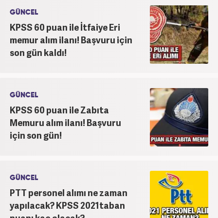
GÜNCEL
KPSS 60 puan ile İtfaiye Eri
memur alım ilanı! Başvuru için
son gün kaldı!
GÜNCEL
KPSS 60 puan ile Zabıta
Memuru alım ilanı! Başvuru
için son gün!
GÜNCEL
PTT personel alımı ne zaman
yapılacak? KPSS 2021taban
puanı kaç olacak?