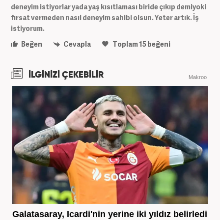
deneyim istiyorlar yada yaş kısıtlaması biride çıkıp demiyoki
fırsat vermeden nasıl deneyim sahibi olsun. Yeter artık. İş
istiyorum.
Beğen
Cevapla
Toplam
15
beğeni
İLGİNİZİ ÇEKEBİLİR
Makroo
Galatasaray, Icardi'nin yerine iki yıldız belirledi