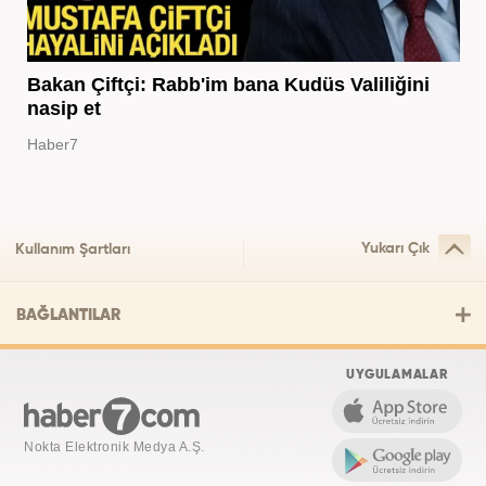
Bakan Çiftçi: Rabb'im bana Kudüs Valiliğini
nasip et
Haber7
Yukarı Çık
Kullanım Şartları
BAĞLANTILAR
UYGULAMALAR
Nokta Elektronik Medya A.Ş.