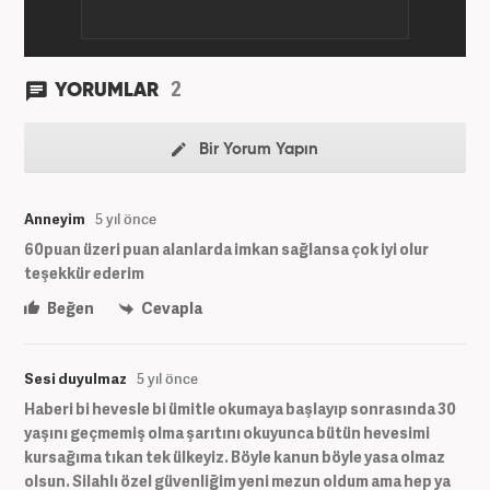
2
YORUMLAR
Bir Yorum Yapın
Anneyim
5 yıl önce
60puan üzeri puan alanlarda imkan sağlansa çok iyi olur
teşekkür ederim
Beğen
Cevapla
Sesi duyulmaz
5 yıl önce
Haberi bi hevesle bi ümitle okumaya başlayıp sonrasında 30
yaşını geçmemiş olma şarıtını okuyunca bütün hevesimi
kursağıma tıkan tek ülkeyiz. Böyle kanun böyle yasa olmaz
olsun. Silahlı özel güvenliğim yeni mezun oldum ama hep ya