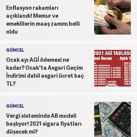
Enflasyon rakamları
açıklandı! Memur ve
emeklilerin maaş zammı belli
oldu
GÜNCEL
Ocak ayı AGİ ödemesi ne
kadar? Ocak'ta Asgari Geçim
İndirimi dahil asgari ücret kaç
TL?
GÜNCEL
Vergi sisteminde AB modeli
başlıyor! 2021 sigara fiyatları
düşecek mi?