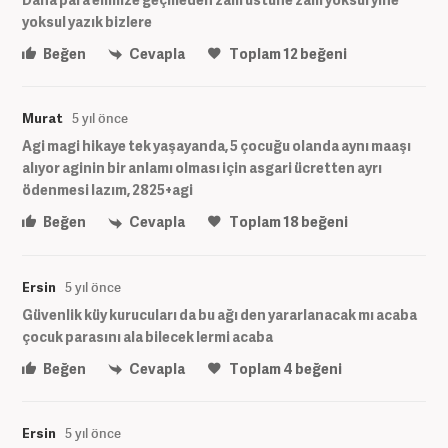
yoksul yazık bizlere
Beğen
Cevapla
Toplam
12
beğeni
Murat
5 yıl önce
Agi magi hikaye tek yaşayanda, 5 çocuğu olanda aynı maaşı
alıyor aginin bir anlamı olması için asgari ücretten ayrı
ödenmesi lazım, 2825+agi
Beğen
Cevapla
Toplam
18
beğeni
Ersin
5 yıl önce
Güvenlik küy kurucuları da bu ağı den yararlanacak mı acaba
çocuk parasını ala bilecek lermi acaba
Beğen
Cevapla
Toplam
4
beğeni
Ersin
5 yıl önce