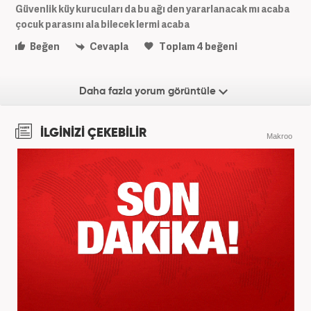
Güvenlik küy kurucuları da bu ağı den yararlanacak mı acaba
çocuk parasını ala bilecek lermi acaba
Beğen
Cevapla
Toplam
4
beğeni
Daha fazla yorum görüntüle
İLGİNİZİ ÇEKEBİLİR
Makroo