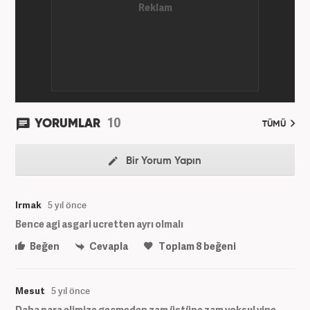
10
YORUMLAR
TÜMÜ
Bir Yorum Yapın
Irmak
5 yıl önce
Bence agi asgari ucretten ayrı olmalı
Beğen
Cevapla
Toplam
8
beğeni
Mesut
5 yıl önce
Daha para elimize geçmeden zam üstüne zam yoksul yine