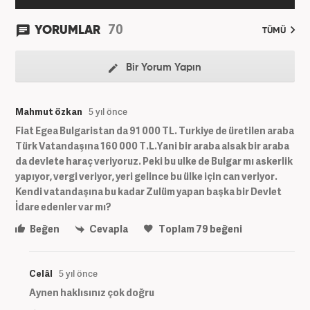
70
YORUMLAR
TÜMÜ
Bir Yorum Yapın
Mahmut özkan
5 yıl önce
Fiat Egea Bulgaristan da 91 000 TL. Turkiye de üretilen araba
Türk Vatandaşına 160 000 T.L.Yani bir araba alsak bir araba
da devlete haraç veriyoruz. Peki bu ulke de Bulgar mı askerlik
yapıyor, vergi veriyor, yeri gelince bu ülke için can veriyor.
Kendi vatandaşına bu kadar Zulüm yapan başka bir Devlet
İdare edenler var mı?
Beğen
Cevapla
Toplam
79
beğeni
Celâl
5 yıl önce
Aynen haklısınız çok doğru