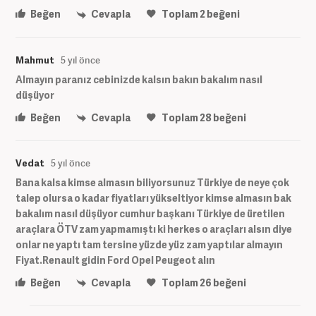
Beğen
Cevapla
Toplam
2
beğeni
Mahmut
5 yıl önce
Almayın paranız cebinizde kalsın bakın bakalım nasıl
düşüyor
Beğen
Cevapla
Toplam
28
beğeni
Vedat
5 yıl önce
Bana kalsa kimse almasın biliyorsunuz Türkiye de neye çok
talep olursa o kadar fiyatları yükseltiyor kimse almasın bak
bakalım nasıl düşüyor cumhur başkanı Türkiye de üretilen
araçlara ÖTV zam yapmamıştı ki herkes o araçları alsın diye
onlar ne yaptı tam tersine yüzde yüz zam yaptılar almayın
Fiyat.Renault gidin Ford Opel Peugeot alın
Beğen
Cevapla
Toplam
26
beğeni