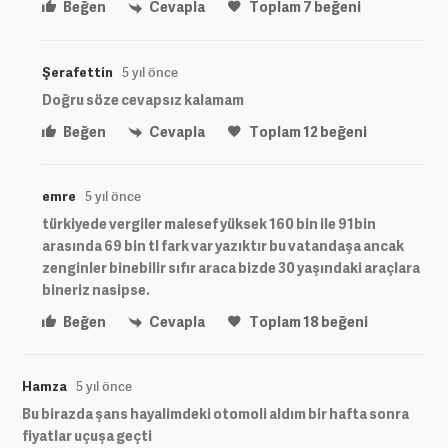
Beğen
Cevapla
Toplam
7
beğeni
Şerafettin
5 yıl önce
Doğru söze cevapsız kalamam
Beğen
Cevapla
Toplam
12
beğeni
emre
5 yıl önce
türkiyede vergiler malesef yüksek 160 bin ile 91bin
arasında 69 bin tl fark var yazıktır bu vatandaşa ancak
zenginler binebilir sıfır araca bizde 30 yaşındaki araçlara
bineriz nasipse.
Beğen
Cevapla
Toplam
18
beğeni
Hamza
5 yıl önce
Bu birazda şans hayalimdeki otomoli aldım bir hafta sonra
fiyatlar uçuşa geçti