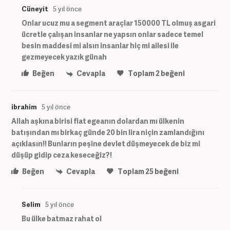
Cüneyit
5 yıl önce
Onlar ucuz mu a segment araçlar 150000 TL olmuş asgari
ücretle çalışan insanlar ne yapsın onlar sadece temel
besin maddesi mi alsın insanlar hiç mi ailesi ile
gezmeyecek yazık günah
Beğen
Cevapla
Toplam
2
beğeni
ibrahim
5 yıl önce
Allah aşkına birisi fiat egeanın dolardan mı ülkenin
batışından mı birkaç günde 20 bin lira niçin zamlandığını
açıklasın!! Bunların peşine devlet düşmeyecek de biz mi
düşüp gidip ceza keseceğiz?!
Beğen
Cevapla
Toplam
25
beğeni
Selim
5 yıl önce
Bu ülke batmaz rahat ol