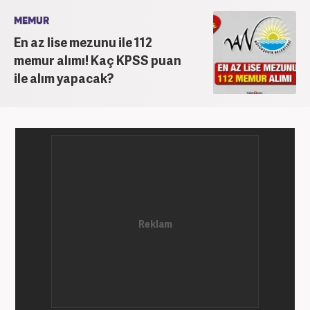
MEMUR
En az lise mezunu ile 112
memur alımı! Kaç KPSS puan
ile alım yapacak?