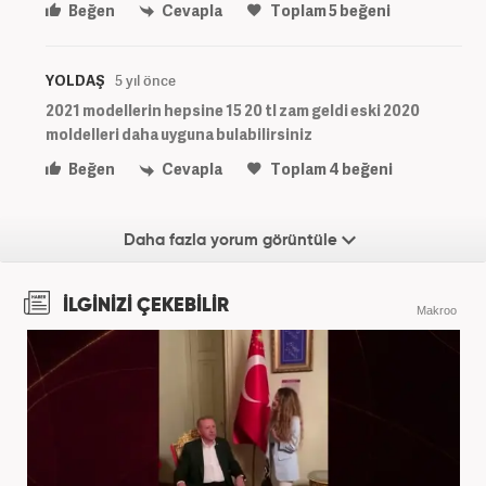
Beğen
Cevapla
Toplam
5
beğeni
YOLDAŞ
5 yıl önce
2021 modellerin hepsine 15 20 tl zam geldi eski 2020
moldelleri daha uyguna bulabilirsiniz
Beğen
Cevapla
Toplam
4
beğeni
Daha fazla yorum görüntüle
İLGİNİZİ ÇEKEBİLİR
Makroo