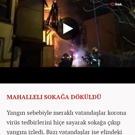
MAHALLELI SOKAĞA DÖKÜLDÜ
Yangın sebebiyle meraklı vatandaşlar korona
virüs tedbirlerini hiçe sayarak sokağa çıkıp
yangını izledi. Bazı vatandaşlar ise elindeki