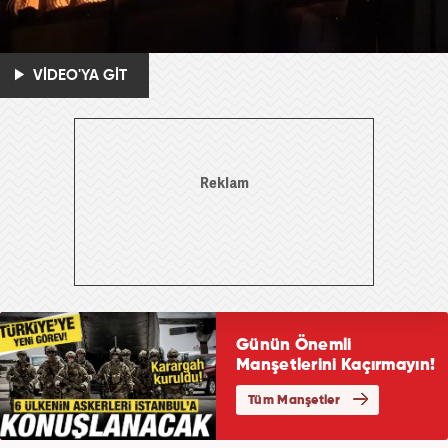
VİDEO'YA GİT