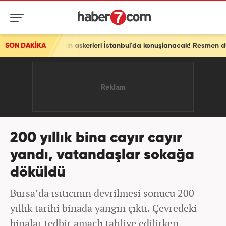
lkenin askerleri İstanbul'da konuşlanacak! Resmen duyuruldu
SON DAKİKA
200 yıllık bina cayır cayır
yandı, vatandaşlar sokağa
döküldü
Bursa’da ısıtıcının devrilmesi sonucu 200
yıllık tarihi binada yangın çıktı. Çevredeki
binalar tedbir amaçlı tahliye edilirken,