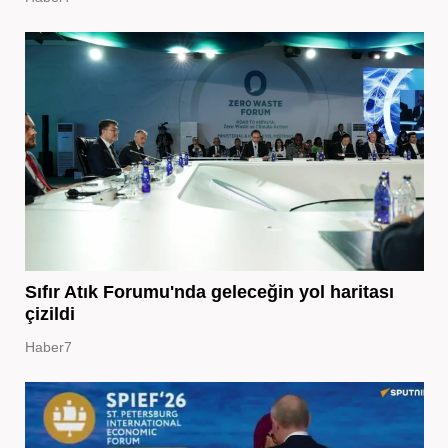
Sıfır Atık Forumu'nda geleceğin yol haritası
çizildi
Haber7