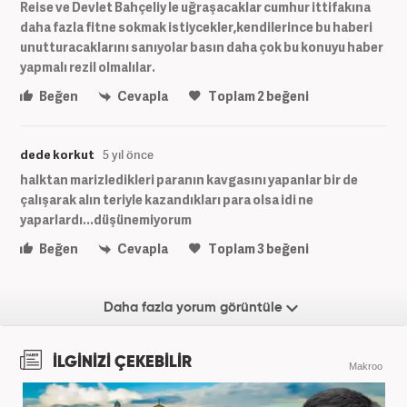
Reise ve Devlet Bahçeliy le uğraşacaklar cumhur ittifakına
daha fazla fitne sokmak istiycekler,kendilerince bu haberi
unutturacaklarını sanıyolar basın daha çok bu konuyu haber
yapmalı rezil olmalılar.
Beğen
Cevapla
Toplam
2
beğeni
dede korkut
5 yıl önce
halktan marizledikleri paranın kavgasını yapanlar bir de
çalışarak alın teriyle kazandıkları para olsa idi ne
yaparlardı...düşünemiyorum
Beğen
Cevapla
Toplam
3
beğeni
Daha fazla yorum görüntüle
İLGİNİZİ ÇEKEBİLİR
Makroo