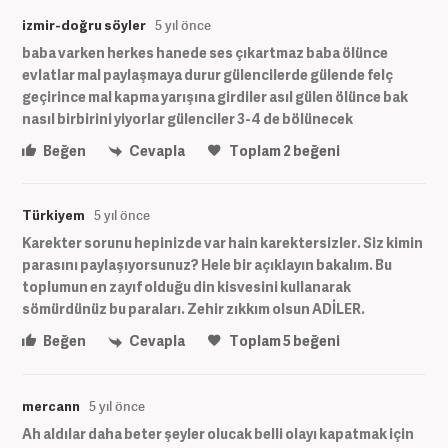
izmir-doğru söyler
5 yıl önce
baba varken herkes hanede ses çıkartmaz baba ölünce
evlatlar mal paylaşmaya durur gülencilerde gülende felç
geçirince mal kapma yarışına girdiler asıl gülen ölünce bak
nasıl birbirini yiyorlar gülenciler 3-4 de bölünecek
Beğen
Cevapla
Toplam
2
beğeni
Türkiyem
5 yıl önce
Karekter sorunu hepinizde var hain karektersizler. Siz kimin
parasını paylaşıyorsunuz? Hele bir açıklayın bakalım. Bu
toplumun en zayıf olduğu din kisvesini kullanarak
sömürdünüz bu paraları. Zehir zıkkım olsun ADİLER.
Beğen
Cevapla
Toplam
5
beğeni
mercann
5 yıl önce
Ah aldılar daha beter şeyler olucak belli olayı kapatmak için