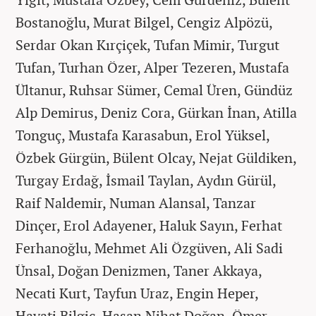
Bostanoğlu, Murat Bilgel, Cengiz Alpözü,
Serdar Okan Kırçiçek, Tufan Mimir, Turgut
Tufan, Turhan Özer, Alper Tezeren, Mustafa
Ültanur, Ruhsar Sümer, Cemal Üren, Gündüz
Alp Demirus, Deniz Cora, Gürkan İnan, Atilla
Tonguç, Mustafa Karasabun, Erol Yüksel,
Özbek Gürgün, Bülent Olcay, Nejat Güldiken,
Turgay Erdağ, İsmail Taylan, Aydın Gürül,
Raif Naldemir, Numan Alansal, Tanzar
Dinçer, Erol Adayener, Haluk Sayın, Ferhat
Ferhanoğlu, Mehmet Ali Özgüven, Ali Sadi
Ünsal, Doğan Denizmen, Taner Akkaya,
Necati Kurt, Tayfun Uraz, Engin Heper,
Hayati Bilgiç, Hasan Nihat Doğan, Ömer