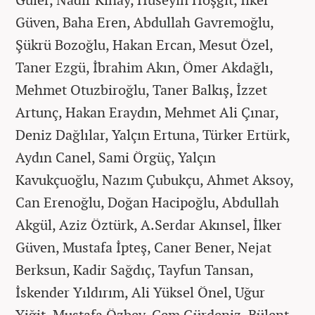
Güven, Baha Eren, Abdullah Gavremoğlu,
Şükrü Bozoğlu, Hakan Ercan, Mesut Özel,
Taner Ezgü, İbrahim Akın, Ömer Akdağlı,
Mehmet Otuzbiroğlu, Taner Balkış, İzzet
Artunç, Hakan Eraydın, Mehmet Ali Çınar,
Deniz Dağlılar, Yalçın Ertuna, Türker Ertürk,
Aydın Canel, Sami Örgüç, Yalçın
Kavukçuoğlu, Nazım Çubukçu, Ahmet Aksoy,
Can Erenoğlu, Doğan Hacipoğlu, Abdullah
Akgül, Aziz Öztürk, A.Serdar Akınsel, İlker
Güven, Mustafa İpteş, Caner Bener, Nejat
Berksun, Kadir Sağdıç, Tayfun Tansan,
İskender Yıldırım, Ali Yüksel Önel, Uğur
Yiğit, Mustafa Özbey, Cem Gürdeniz, Bülent