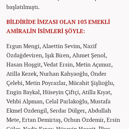
başlatılmıştı.
BİLDİRİDE İMZASI OLAN 103 EMEKLİ
AMİRALİN İSİMLERİ ŞÖYLE:
Ergun Mengi, Alaettin Sevim, Nazif
Özdağdeviren, Işık Biren, Ahmet Şenol,
Hasan Hoşgit, Vedat Ersin, Metin Açımuz,
Atilla Kezek, Nurhan Kahyaoğlu, Önder
Çelebi, Metin Poyrazlar, Mücahit Şişlioğlu,
Engin Baykal, Hüseyin Çiftçi, Atilla Kıyat,
Vehbi Alpman, Celal Parlakoğlu, Mustafa
Ekmel Özdengil, Serdar Dülger, Abdullah
Mete, Ertan Demirtaş, Orhun Özdemir, Ersin
Güler, Nadir Kınay, Hüseyin Hoşgit, İlker