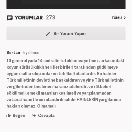
279
YORUMLAR
TÜMÜ
Bir Yorum Yapın
Sertan
5 yıl önce
10 general yada 14 amiralin tutuklanası yetmez. arkasındaki
koyun sürüsü kılıklı herifler birileri tarafından güdülmeye
uygun mallar olup onlar en tehlikeli olanlardır. Bu hainler
Türk milletinin devletine başkaldıran ve yine Türk milletinin
vergilerinden beslenen haramzadelerdir. ve rütbeleri
sökülmeli, emekli maaşları kesilmeli ve yargılanmadan
vatana ihanetle cezalandırılmalıdır HAİNLERİN yargılanma
hakları olamaz. Olmamalı
Beğen
Cevapla