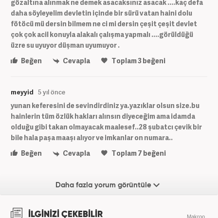
gözaltına alınmak ne demek asacaksınız asacak ....kaç defa
daha söyleyelim devletin içinde bir sürü vatan haini dolu
fötöcü mü dersin bilmem ne ci mi dersin çeşit çeşit devlet
çok çok acil konuyla alakalı çalışma yapmalı ....görüldüğü
üzre su uyuyor düşman uyumuyor .
Beğen
Cevapla
Toplam
3
beğeni
meyyid
5 yıl önce
yunan keferesini de sevindirdiniz ya.yazıklar olsun size.bu
hainlerin tüm özlük hakları alınsın diyeceğim ama idamda
olduğu gibi takan olmayacak maalesef..28 şubatcı çevik bir
bile hala paşa maaşı alıyor ve imkanlar on numara..
Beğen
Cevapla
Toplam
7
beğeni
Daha fazla yorum görüntüle
İLGİNİZİ ÇEKEBİLİR
Makroo