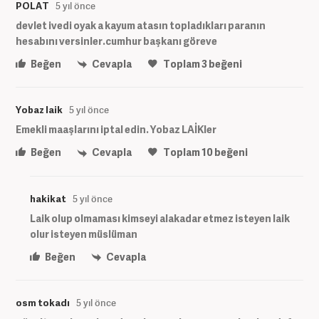
POLAT
5 yıl önce
devlet ivedi oyak a kayum atasın topladıkları paranın
hesabını versinler.cumhur başkanı göreve
Beğen
Cevapla
Toplam
3
beğeni
Yobaz laik
5 yıl önce
Emekli maaşlarını iptal edin. Yobaz LAİKler
Beğen
Cevapla
Toplam
10
beğeni
hakikat
5 yıl önce
Laik olup olmaması kimseyi alakadar etmez isteyen laik
olur isteyen müslüman
Beğen
Cevapla
osm tokadı
5 yıl önce