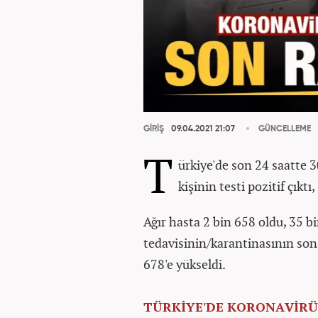
GİRİŞ
09.04.2021 21:07
GÜNCELLEME
T
ürkiye'de son 24 saatte 3
kişinin testi pozitif çıktı
Ağır hasta 2 bin 658 oldu, 35 b
tedavisinin/karantinasının sona
678'e yükseldi.
TÜRKİYE'DE KORONAVİRÜ