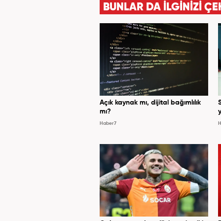
BUNLAR DA İLGİNİZİ ÇE
Açık kaynak mı, dijital bağımlılık
mı?
y
Haber7
H