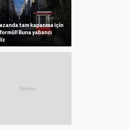
azanda tam kapanma için
 formül! Buna yabancı
liz