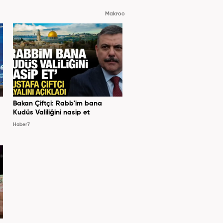
Makroo
Bakan Çiftçi: Rabb'im bana
Kudüs Valiliğini nasip et
Haber7