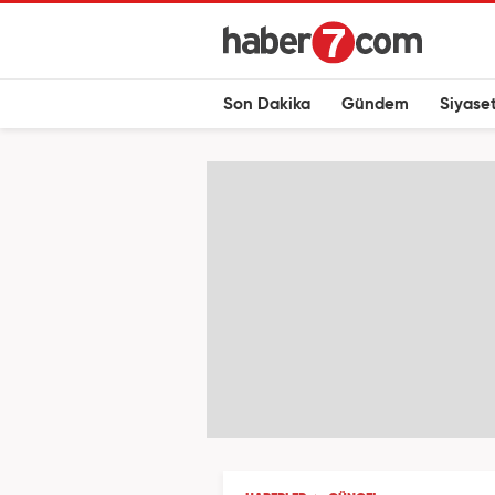
Son Dakika
Gündem
Siyase