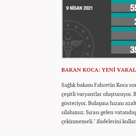
BAKAN KOCA: YENİ VAKAL
Sağlık bakanı Fahretin Koca son 
çeşitli varyantlar oluşturuyor.
gösteriyor. Bulaşma hızını azalt
silahımız. Sırası gelen vatanda
çekinmemeli." ifadelerini kulla