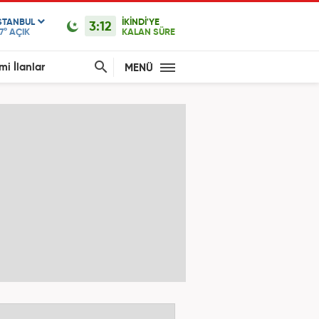
STANBUL
İKİNDİ'YE
3:12
7°
AÇIK
KALAN SÜRE
mi İlanlar
MENÜ