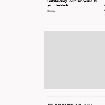
Galatasaray, Icardi'nin yerine iki
yıldız belirledi
Haber7
H