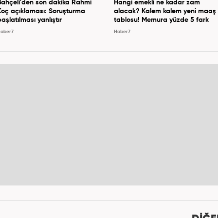
Bahçeli'den son dakika Rahmi
Hangi emekli ne kadar zam
Koç açıklaması: Soruşturma
alacak? Kalem kalem yeni maaş
başlatılması yanlıştır
tablosu! Memura yüzde 5 fark
aber7
Haber7