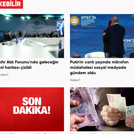
KEBİLİR
Sıfır Atık Forumu'nda geleceğin
Putin'in canlı yayında mikrofon
ol haritası çizildi
müdahalesi sosyal medyada
gündem oldu
aber7
Haber7