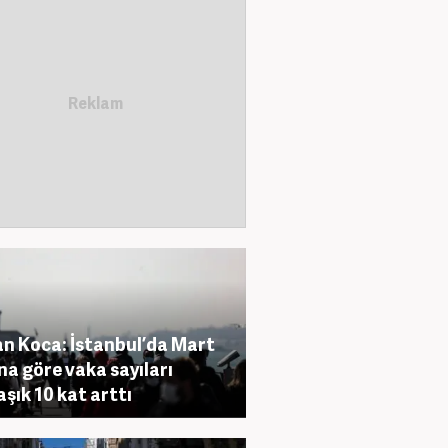
n Koca: İstanbul’da Mart
na göre vaka sayıları
aşık 10 kat arttı