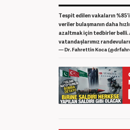
Tespit edilen vakaların %85’i
veriler bulaşmanın daha hızl
azaltmak için tedbirler belli. 
vatandaşlarımız randevuların
— Dr. Fahrettin Koca (@drfah