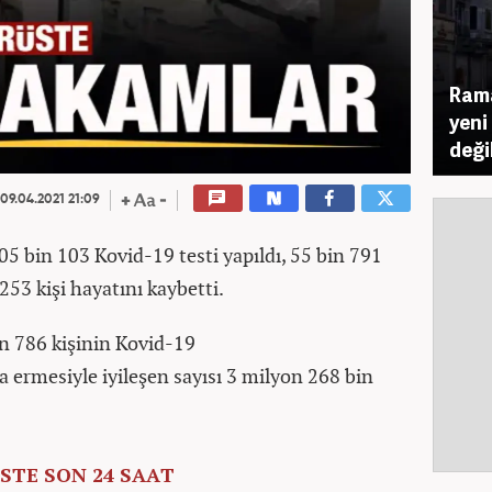
Ram
yeni
deği
09.04.2021 21:09
05 bin 103 Kovid-19 testi yapıldı, 55 bin 791
, 253 kişi hayatını kaybetti.
in 786 kişinin Kovid-19
 ermesiyle iyileşen sayısı 3 milyon 268 bin
STE SON 24 SAAT