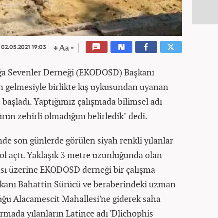
02.05.2021 19:03
ğa Sevenler Derneği (EKODOSD) Başkanı
n gelmesiyle birlikte kış uykusundan uyanan
 başladı. Yaptığımız çalışmada bilimsel adı
ürün zehirli olmadığını belirledik" dedi.
nde son günlerde görülen siyah renkli yılanlar
ol açtı. Yaklaşık 3 metre uzunluğunda olan
tması üzerine EKODOSD derneği bir çalışma
aşkanı Bahattin Sürücü ve beraberindeki uzman
düğü Alacamescit Mahallesi'ne giderek saha
ırmada yılanların Latince adı 'Dlichophis