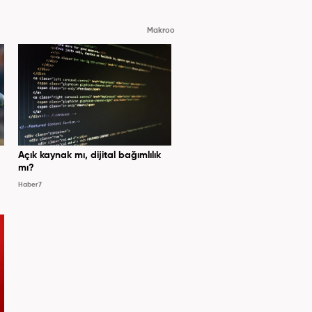
Makroo
Açık kaynak mı, dijital bağımlılık
mı?
Haber7