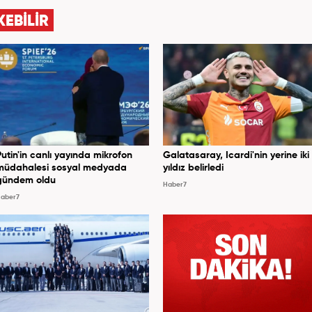
KEBİLİR
Putin'in canlı yayında mikrofon
Galatasaray, Icardi'nin yerine iki
müdahalesi sosyal medyada
yıldız belirledi
gündem oldu
Haber7
aber7