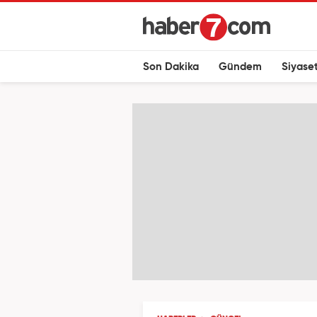
Son Dakika
Gündem
Siyase