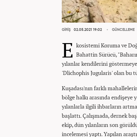
GİRİŞ
02.05.2021 19:02
GÜNCELLEME
E
kosistemi Koruma ve Do
Bahattin Sürücü, "Baharı
yılanlar kendilerini göstermeye
'Dlichophis Jugularis' olan bu t
Kuşadası'nın farklı mahalleleri
bölge halkı arasında endişeye y
yılanlarla ilgili ihbarların ar
başlattı. Çalışmada, dernek b
ekip, dün yılanların son görül
incelemesi yaptı. Yapılan araşt