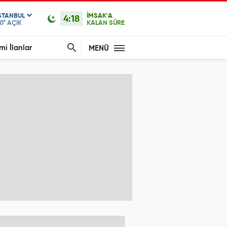
STANBUL
İMSAK'A
4:18
0°
AÇIK
KALAN SÜRE
mi İlanlar
MENÜ