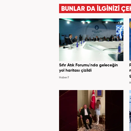
BUNLAR DA İLGİNİZİ ÇE
Sıfır Atık Forumu'nda geleceğin
yol haritası çizildi
Haber7
H