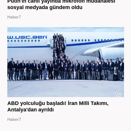
Putin'in canlı yayında mikrofon müdahalesi
sosyal medyada gündem oldu
Haber7
ABD yolculuğu başladı! İran Milli Takımı,
Antalya'dan ayrıldı
Haber7