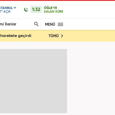
STANBUL
ÖĞLE'YE
1:32
7°
AÇIK
KALAN SÜRE
mi İlanlar
MENÜ
 harekete geçirdi
TÜMÜ