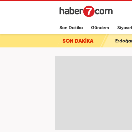
Son Dakika
Gündem
Siyase
SON DAKİKA
Erdoğan