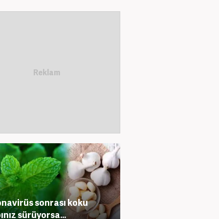
navirüs sonrası koku
ınız sürüyorsa...