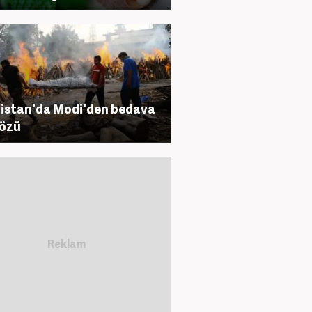
istan'da Modi'den bedava
sözü