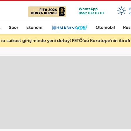
I
FIFA 2026
DÜNYA KUPASI
2
t
Spor
Ekonomi
Otomobil
Res
'a suikast girişiminde yeni detay! FETÖ'cü Karatepe'nin itirafı