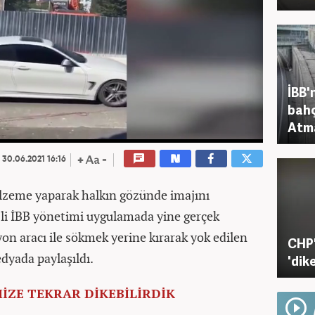
İBB'
bahç
Atma
30.06.2021 16:16
malzeme yaparak halkın gözünde imajını
li İBB yönetimi uygulamada yine gerçek
on aracı ile sökmek yerine kırarak yok edilen
CHP'
dyada paylaşıldı.
'dik
MİZE TEKRAR DİKEBİLİRDİK