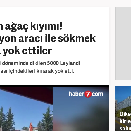
n ağaç kıyımı!
on aracı ile sökmek
 yok ettiler
i döneminde dikilen 5000 Leylandi
ı içindekileri kırarak yok etti.
Dike
kirle
salı