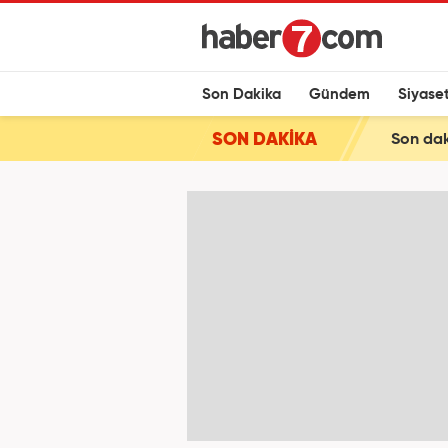
Son Dakika
Gündem
Siyase
SON DAKİKA
Son dak