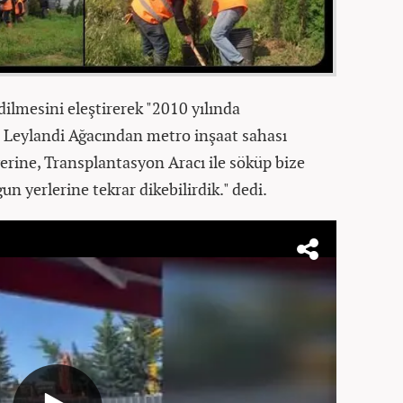
dilmesini eleştirerek "2010 yılında
 Leylandi Ağacından metro inşaat sahası
yerine, Transplantasyon Aracı ile söküp bize
un yerlerine tekrar dikebilirdik." dedi.