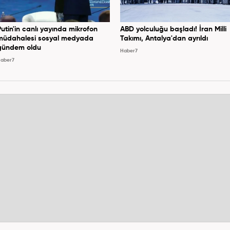
Putin'in canlı yayında mikrofon
ABD yolculuğu başladı! İran Milli
müdahalesi sosyal medyada
Takımı, Antalya'dan ayrıldı
gündem oldu
Haber7
aber7