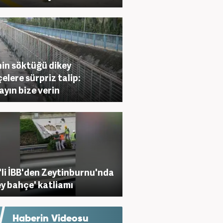
nin söktüğü dikey
elere sürpriz talip:
yın bize verin
li İBB'den Zeytinburnu'nda
ey bahçe' katliamı
Haberin Videosu