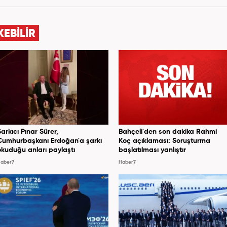
KEBİLİR
Şarkıcı Pınar Sürer,
Bahçeli'den son dakika Rahmi
Cumhurbaşkanı Erdoğan'a şarkı
Koç açıklaması: Soruşturma
okuduğu anları paylaştı
başlatılması yanlıştır
aber7
Haber7