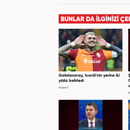
BUNLAR DA İLGİNİZİ ÇE
Galatasaray, Icardi'nin yerine iki
yıldız belirledi
Haber7
H