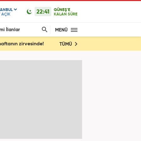
TANBUL
GÜNEŞ'E
22:41
°
AÇIK
KALAN SÜRE
mi İlanlar
MENÜ
haftanın zirvesinde!
TÜMÜ