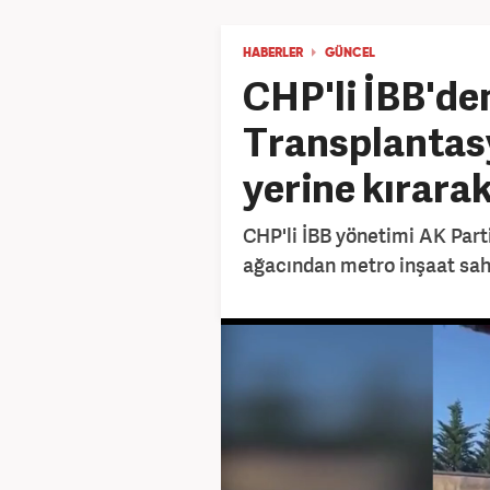
HABERLER
GÜNCEL
CHP'li İBB'de
Transplantasy
yerine kırarak
CHP'li İBB yönetimi AK Part
ağacından metro inşaat sahas