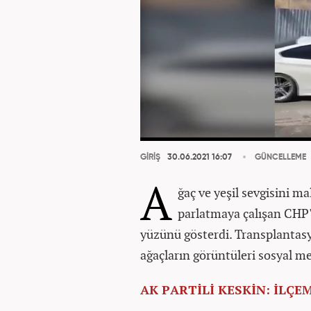
GİRİŞ
30.06.2021 16:07
GÜNCELLEME
A
ğaç ve yeşil sevgisini 
parlatmaya çalışan CHP'
yüzünü gösterdi. Transplantasy
ağaçların görüntüleri sosyal me
AK PARTİLİ KESKİN: İLÇE