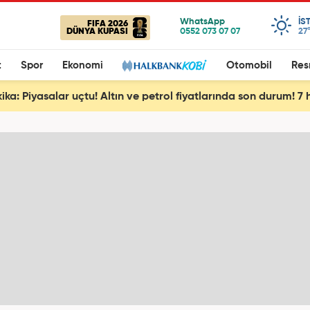
IS
FIFA 2026
DÜNYA KUPASI
27
t
Spor
Ekonomi
Otomobil
Res
ika: Piyasalar uçtu! Altın ve petrol fiyatlarında son durum! 7 