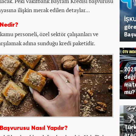
ulacak. Peki Vakıfbank Bayram Kredisi başvurusu
yasına ilişkin merak edilen detaylar...
İŞKU
 Nedir?
göre
amu personeli, özel sektör çalışanları ve
Başv
arşılamak adına sunduğu kredi paketidir.
2021 
deği
matr
mu?
Türki
Başvurusu Nasıl Yapılır?
araç