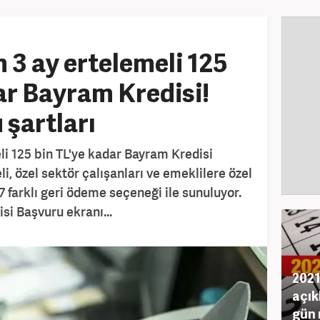
 3 ay ertelemeli 125
ar Bayram Kredisi!
 şartları
li 125 bin TL'ye kadar Bayram Kredisi
 özel sektör çalışanları ve emeklilere özel
7 farklı geri ödeme seçeneği ile sunuluyor.
si Başvuru ekranı...
2021
açık
gün 