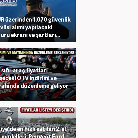
R üzerinden 1.070 güvenlik
vlisi alımı yapılacak!
uru ekranı ve şartları...
sıfır araç fiyatları
şecek! ÖTV indirimi ve
ahında düzenleme geliyor
ye'de en hızlı satılan 2. el
 modelleri: Peugeot Ford