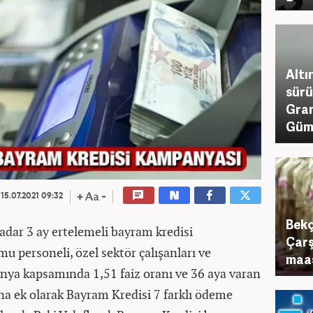
Altı
sürü
Gram
Gümü
15.07.2021 09:32
Bekç
adar 3 ay ertelemeli bayram kredisi
Çarş
u personeli, özel sektör çalışanları ve
maaş
anya kapsamında 1,51 faiz oranı ve 36 aya varan
na ek olarak Bayram Kredisi 7 farklı ödeme