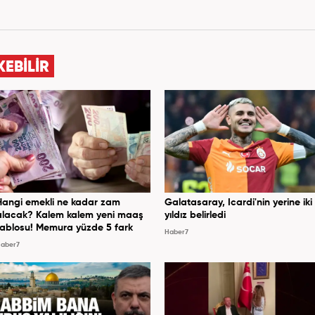
KEBİLİR
Hangi emekli ne kadar zam
Galatasaray, Icardi'nin yerine iki
alacak? Kalem kalem yeni maaş
yıldız belirledi
tablosu! Memura yüzde 5 fark
Haber7
aber7