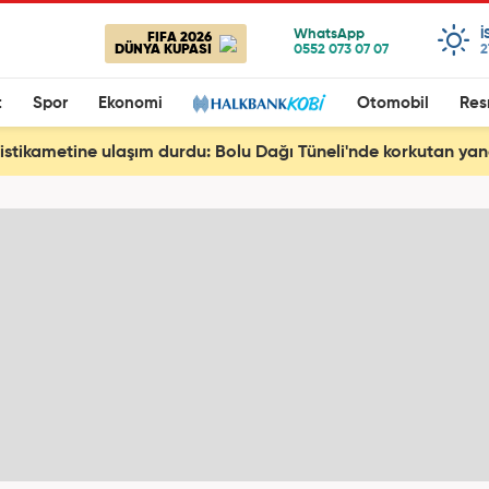
I
FIFA 2026
DÜNYA KUPASI
2
t
Spor
Ekonomi
Otomobil
Res
istikametine ulaşım durdu: Bolu Dağı Tüneli'nde korkutan yan