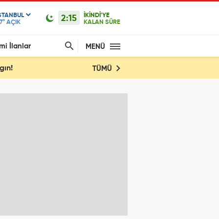
STANBUL
İKİNDİ'YE
2:15
7°
AÇIK
KALAN SÜRE
mi İlanlar
MENÜ
gın!
TÜMÜ