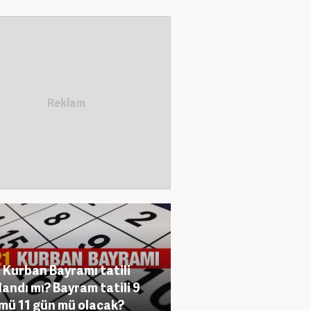
 Kurban Bayramı tatili
landı mı? Bayram tatili 9
mü 11 gün mü olacak?