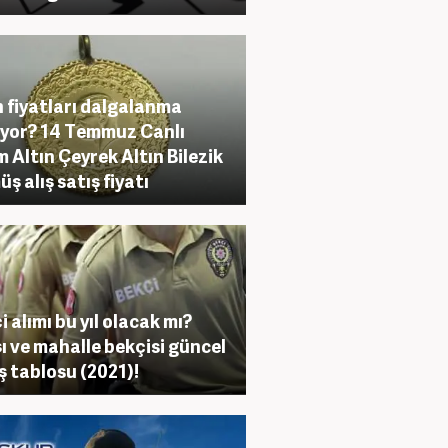
n fiyatları dalgalanma
yor? 14 Temmuz Canlı
 Altın Çeyrek Altın Bilezik
ş alış satış fiyatı
i alımı bu yıl olacak mı?
ı ve mahalle bekçisi güncel
 tablosu (2021)!