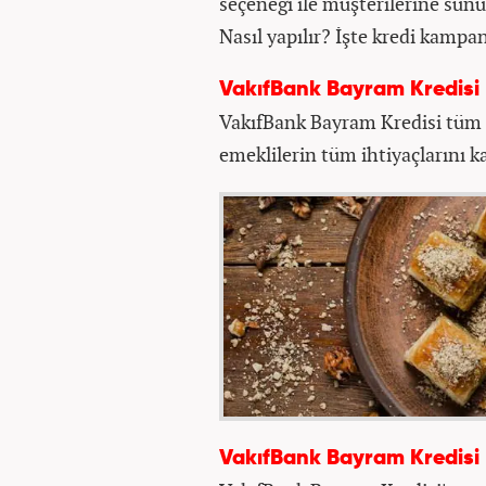
seçeneği ile müşterilerine sun
Nasıl yapılır? İşte kredi kampan
VakıfBank Bayram Kredisi
VakıfBank Bayram Kredisi tüm k
emeklilerin tüm ihtiyaçlarını k
VakıfBank Bayram Kredisi 