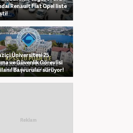
dai Renault Fiat Opel liste
şti!
ziçi Üniversitesi 25
ma ve Güvenlik Görevlisi
 ilanı! Başvurular sürüyor!