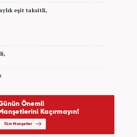
lık eşit taksitli,
i,
ak