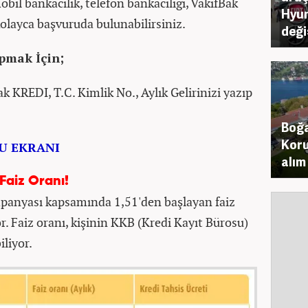
il bankacılık, telefon bankacılığı, VakıfBak
Hyun
kolayca başvuruda bulunabilirsiniz.
deği
pmak İçin;
k KREDI, T.C. Kimlik No., Aylık Gelirinizi yazıp
Boğa
Koru
U EKRANI
alım
Faiz Oranı!
panyası kapsamında 1,51'den başlayan faiz
or. Faiz oranı, kişinin KKB (Kredi Kayıt Bürosu)
iliyor.