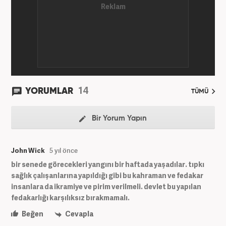
14
YORUMLAR
TÜMÜ
Bir Yorum Yapın
John Wick
5 yıl önce
bir senede görecekleri yangını bir haftada yaşadılar. tıpkı
sağlık çalışanlarına yapıldığı gibi bu kahraman ve fedakar
insanlara da ikramiye ve pirim verilmeli. devlet bu yapılan
fedakarlığı karşılıksız bırakmamalı.
Beğen
Cevapla