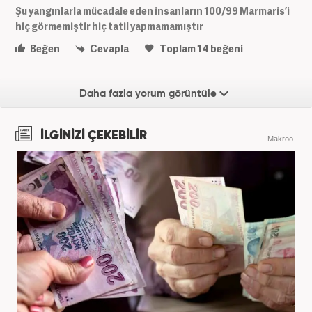
Şu yangınlarla mücadale eden insanların 100/99 Marmaris’i
hiç görmemiştir hiç tatil yapmamamıştır
Beğen
Cevapla
Toplam
14
beğeni
Daha fazla yorum görüntüle
İLGİNİZİ ÇEKEBİLİR
Makroo