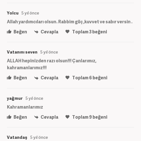
Yolcu
5 yıl önce
Allah yardımcıları olsun. Rabbim güç ,kuvvet ve sabır versin .
Beğen
Cevapla
Toplam
3
beğeni
Vatanını seven
5 yıl önce
ALLAH hepinizden razı olsun!!! Çanlarımız,
kahramanlarımız!!!
Beğen
Cevapla
Toplam
6
beğeni
yağmur
5 yıl önce
Kahramanlarımız
Beğen
Cevapla
Toplam
9
beğeni
Vatandaş
5 yıl önce