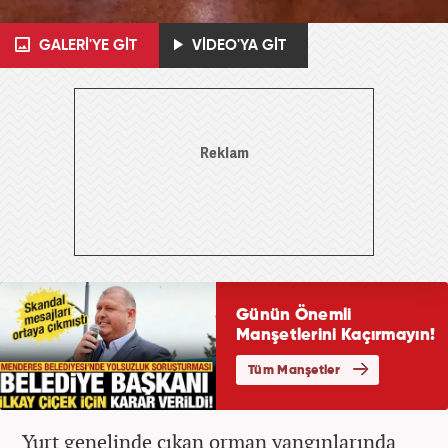
GALERİ'YE GİT
VİDEO'YA GİT
Yurt genelinde çıkan orman yangınlarında