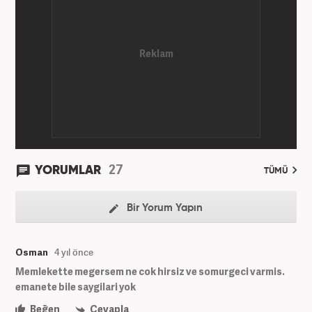
27
YORUMLAR
TÜMÜ
Bir Yorum Yapın
Osman
4 yıl önce
Memlekette megersem ne cok hirsiz ve somurgeci varmis.
emanete bile saygilari yok
Beğen
Cevapla