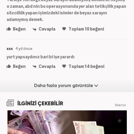
o zaman, abd nin bu operasyonunda yer alan tetikçilik yapan
sözcülük yapan içimizdeki isimler de beyaz sarayın
adamıymış demek.
Beğen
Cevapla
Toplam
10
beğeni
xxx
4 yıl önce
yurt yapsaydınız bari bi işe yarardı
Beğen
Cevapla
Toplam
14
beğeni
Daha fazla yorum görüntüle
İLGİNİZİ ÇEKEBİLİR
Makroo