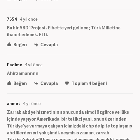
7654
4 yıl önce
Bu bir ABD' Projesi . Elbette yeri gelince ; Türk Milletine
ihanet edecek. Etti.
Beğen
Cevapla
Fadime
4 yıl önce
Ahirzamannnn
Beğen
Cevapla
Toplam
4
beğeni
ahmet
4 yıl önce
Zarrab abd ye hizmetinin sonucunda simdi özgürce ve lüks
içinde yaşıyor Amerikada. bir tetikci yani. onun üzerinden
Türkiye'ye vurmaya çalışan icimizdeki chp de ip te toplaşmış
abd lilerden çıt yok şimdi. neymis o zaman, zarrab
Türkiye'nin değil beyaz sarayın adamıymış demek ki. neymiş