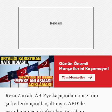
Reza Zarrab, ABD’ye kaçışından önce tüm
şirketlerin içini boşaltmıştı. ABD’de
yargılanan ve itirafçı olan Zarrab’ın