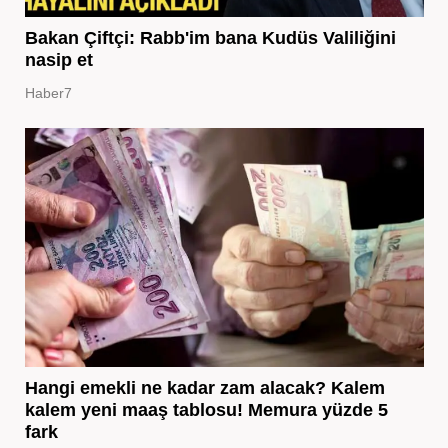
Bakan Çiftçi: Rabb'im bana Kudüs Valiliğini
nasip et
Haber7
Hangi emekli ne kadar zam alacak? Kalem
kalem yeni maaş tablosu! Memura yüzde 5
fark