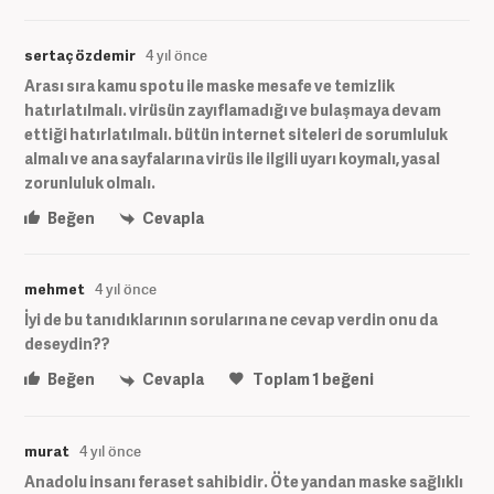
sertaç özdemir
4 yıl önce
Arası sıra kamu spotu ile maske mesafe ve temizlik
hatırlatılmalı. virüsün zayıflamadığı ve bulaşmaya devam
ettiği hatırlatılmalı. bütün internet siteleri de sorumluluk
almalı ve ana sayfalarına virüs ile ilgili uyarı koymalı, yasal
zorunluluk olmalı.
Beğen
Cevapla
mehmet
4 yıl önce
İyi de bu tanıdıklarının sorularına ne cevap verdin onu da
deseydin??
Beğen
Cevapla
Toplam
1
beğeni
murat
4 yıl önce
Anadolu insanı feraset sahibidir. Öte yandan maske sağlıklı